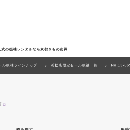
人式の振袖レンタルなら京都きもの友禅
ール振袖ラインナップ
浜松店限定セール振袖一覧
No.13
店
袴を探す
振袖