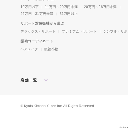
10万円以下
11万円～20万円未満
20万円～26万円未満
26万円～31万円未満
31万円以上
サポート対象振袖から選ぶ
デラックス・サポート
プレミアム・サポート
シンプル・サポ
振袖コーディネート
ヘアメイク
振袖小物
店舗一覧
北海道・東北
札幌店
盛岡店
郡山店
関東
水戸店
宇都宮店
大宮店
所沢店
© Kyoto Kimono Yuzen Inc. All Rights Reserved.
松戸店
東京本館
新宿店
池袋店
横浜店
川崎店
厚木店