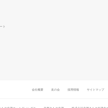
ート
中部・東海
新潟店
金沢店
岡崎店
名古屋
千葉店
船橋店
柏店
会社概要
友の会
採用情報
サイトマップ
近畿
町田店
立川店
八王子店
大阪難波店
京
中国・四国
岡山店
広島店
九州
天神店
久留米