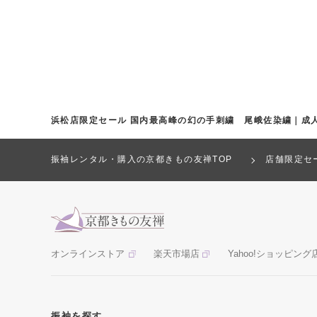
浜松店限定セール 国内最高峰の幻の手刺繍 尾峨佐染繍｜成
振袖レンタル・購入の京都きもの友禅TOP
店舗限定セ
オンラインストア
楽天市場店
Yahoo!ショッピング
振袖を探す