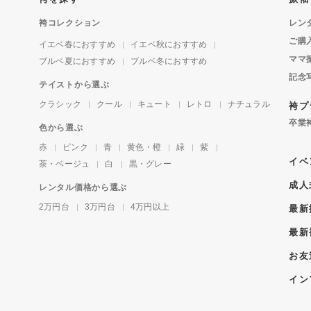
袴コレクション
レン
ご購
イエベ春におすすめ
イエベ秋におすすめ
ママ
ブルベ夏におすすめ
ブルベ冬におすすめ
記念
テイストから選ぶ
クラシック
クール
キュート
レトロ
ナチュラル
袴プ
卒業
色から選ぶ
赤
ピンク
青
黄色・橙
緑
紫
イベ
茶・ベージュ
白
黒・グレー
成人
レンタル価格から選ぶ
2万円台
3万円台
4万円以上
最新
最新
お友
イン