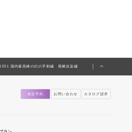
-665351 国内最高峰の幻の手刺繍 尾峨佐染繍
来店予約
お問い合わせ
カタログ請求
プラン