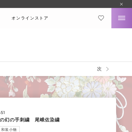
オンラインストア
次
351
の幻の手刺繍 尾峨佐染繍
和装小物