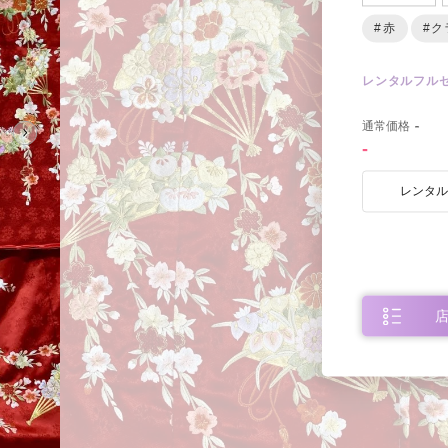
#赤
#ク
レンタルフル
0
通常価格
-
-
レンタ