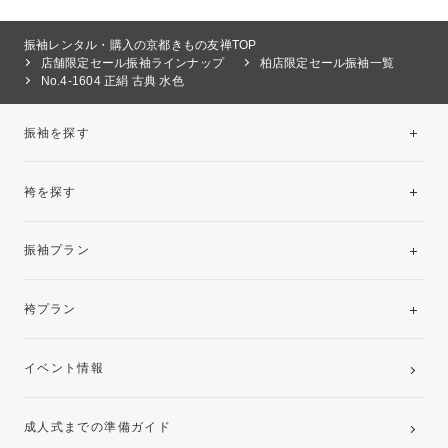
振袖レンタル・購入の京都きもの友禅TOP
店舗限定セール振袖ラインナップ
柏店限定セール振袖一覧
No.4-1604 正絹 古典 水色
振袖を探す
袴を探す
振袖レンタルコレクション
振袖プラン
美と品格を纏う特選技法振袖
レンタルプラン
袴プラン
ご購入プラン
卒業袴レンタルプラン
イベント情報
ママ振袖・姉振袖プラン(お持ち込み振袖)
成人式までの準備ガイド
記念写真撮影(前撮り)