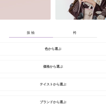
振袖
袴
色から選ぶ
青
黃・橙
緑
白
紫
価格から選ぶ
入
レ
テイストから選ぶ
20万円未満
20万円～26万円未満
26万円～31万円未満
クール
レトロ
ナチュラル
ブランドから選ぶ