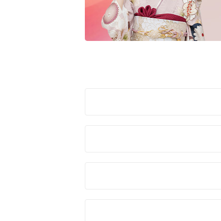
赤
ピンク
黒・グレー
ご購
10万円台以下
11万円～
クラシック
キュート