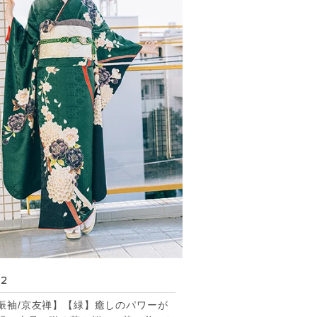
32
振袖/京友禅】【緑】癒しのパワーが