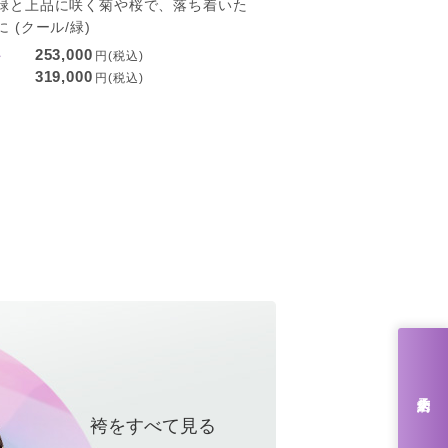
緑と上品に咲く菊や桜で、落ち着いた
 (クール/緑)
253,000
ル
円(税込)
319,000
円(税込)
来店予約
袴をすべて見る