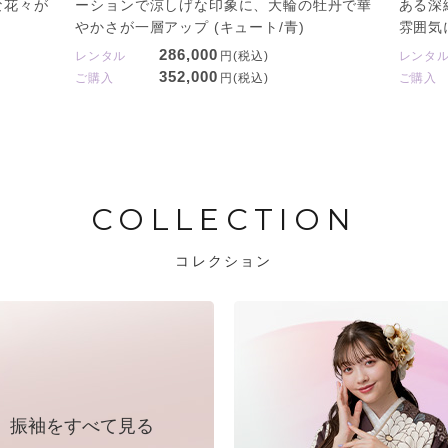
な花々が
ーションで涼しげな印象に、大輪の牡丹で華
ある深
やかさが一層アップ (キュート/青)
雰囲気に
286,000
レンタル
円(税込)
レンタ
352,000
ご購入
円(税込)
ご購入
COLLECTION
コレクション
振袖をすべて見る