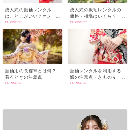
成人式の振袖レンタル
成人式の振袖レンタルの
は、どこがいい？オスス
価格・相場はいくら？レ
FURISODE
FURISODE
メの選び方や探すときの
ンタルでも高い？購入と
ポイント
の違いやメリットは？
振袖用の長襦袢とは何？
振袖レンタルを利用する
着るときの注意点
際の注意点・きものマナ
FURISODE
FURISODE
ー