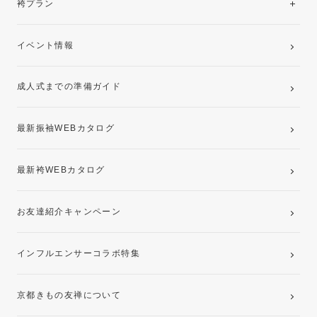
袴プラン
ご購入プラン
卒業袴レンタルプラン
イベント情報
ママ振袖・姉振袖プラン(お持ち込み振袖)
成人式までの準備ガイド
記念写真撮影(前撮り)
最新振袖WEBカタログ
最新袴WEBカタログ
お友達紹介キャンペーン
インフルエンサーコラボ特集
京都きもの友禅について