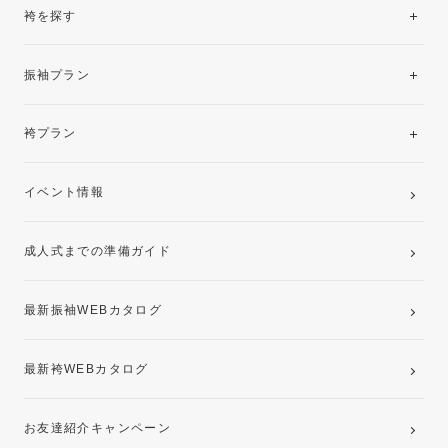
袴を探す
振袖レンタルコレクション
振袖プラン
美と品格を纏う特選技法振袖
レンタルプラン
袴プラン
ご購入プラン
卒業袴レンタルプラン
イベント情報
ママ振袖・姉振袖プラン(お持ち込み振袖)
成人式までの準備ガイド
記念写真撮影(前撮り)
最新振袖WEBカタログ
最新袴WEBカタログ
お友達紹介キャンペーン