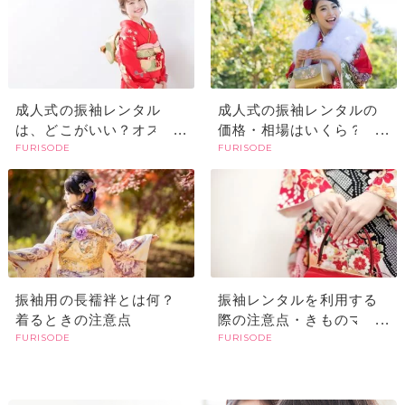
成人式の振袖レンタル
成人式の振袖レンタルの
は、どこがいい？オスス
価格・相場はいくら？レ
FURISODE
FURISODE
メの選び方や探すときの
ンタルでも高い？購入と
ポイント
の違いやメリットは？
振袖用の長襦袢とは何？
振袖レンタルを利用する
着るときの注意点
際の注意点・きものマナ
FURISODE
FURISODE
ー