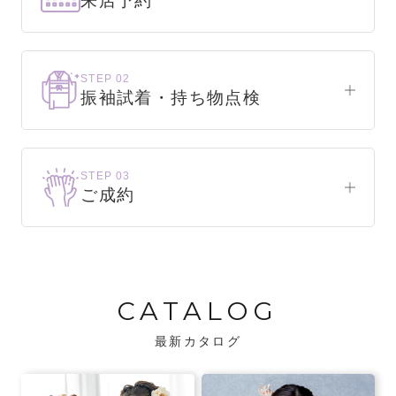
来店予約
下見だけでもOK！
まずはお気軽にご来店ください。
STEP 02
振袖試着・持ち物点検
WEBで簡単1分！
振袖をこれから選ぶ方
来店予約をする
お気に入りの振袖が見つかるまで、何着でも
STEP 03
試着できます。
ご成約
振袖をお持ちの方
振袖が決まったら、前撮りや成人式までの流
・不足している小物がないか、仕立て直しが
れをご説明いたします。前撮りの日時も予約
必要な振袖か無料で点検します。
可能です。
CATALOG
・振袖コンシェルジュが、振袖に合う小物や
バッグでお嬢様らしいコーディネートをご
最新カタログ
提案します。