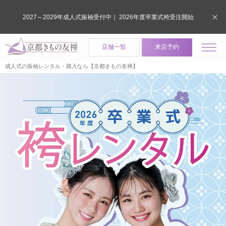
2027～2029年成人式振袖受付中｜ 2026年度卒業式袴受注開始
店舗一覧
来店予約
成人式の振袖レンタル・購入なら【京都きもの友禅】