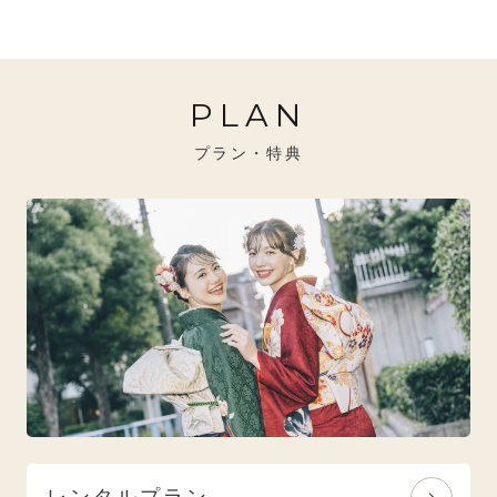
20万円～26万円未満
クール
イエベ秋におすすめ
PLAN
26万円～31万円未満
レトロ
ブルべ夏におすすめ
プラン・特典
31万円以上
ナチュラル
ブルべ冬におすすめ
特選技法
オリジナルブランド
人気モデルブランド
レンタルプラン