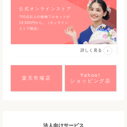
公式オンラインストア
700点以上の振袖フルセットが
19,500
円から。（オンライン
ストア限定）
詳しく見る
Yahoo!
楽天市場店
ショッピング店
法人向けサービス