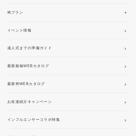
美と品格を纏う特選技法振袖
レンタルプラン
袴プラン
ご購入プラン
卒業袴レンタルプラン
イベント情報
ママ振袖・姉振袖プラン(お持ち込み振袖)
成人式までの準備ガイド
記念写真撮影(前撮り)
最新振袖WEBカタログ
最新袴WEBカタログ
お友達紹介キャンペーン
インフルエンサーコラボ特集