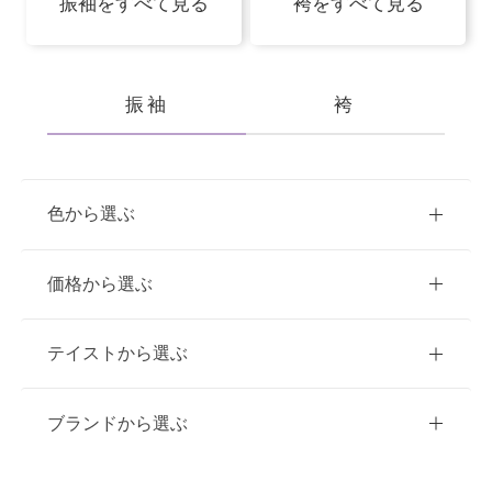
振袖をすべて見る
袴をすべて見る
振袖
袴
色から選ぶ
赤
ピンク
青
価格から選ぶ
黃・橙
白
緑
紫
ご購入
レンタル
テイストから選ぶ
茶・ベージュ
黒・グレー
10万円台以下
クラシック
ブランドから選ぶ
11万円～20万円未満
キュート
イエベ春におすすめ