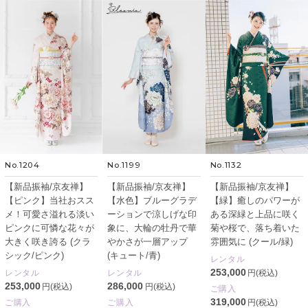
No.1204
No.1199
No.1132
【新品振袖/京友禅】
【新品振袖/京友禅】
【新品振袖/京友禅】
【ピンク】当社おスス
【水色】ブルーグラデ
【緑】癒しのパワーが
メ！可愛さ溢れる淡い
ーションで涼しげな印
ある深緑と上品に咲く
ピンクに可憐な花々が
象に、大輪の牡丹で華
菊や桜で、落ち着いた
大きく咲き誇る (クラ
やかさが一層アップ
雰囲気に (クール/緑)
シック/ピンク)
(キュート/青)
レンタル
253,000
レンタル
レンタル
円(税込)
253,000
286,000
円(税込)
円(税込)
ご購入
319,000
ご購入
ご購入
円(税込)