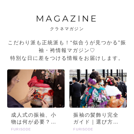
MAGAZINE
クラネマガジン
こだわり派も正統派も！“似合うが見つかる”振
袖・袴情報マガジン♡
特別な日に差をつける情報をお届けします。
成人式の振袖、小
振袖の髪飾り完全
物は何が必要？画
ガイド｜選び方・
像とセットで詳し
種類・トレンドを
FURISODE
FURISODE