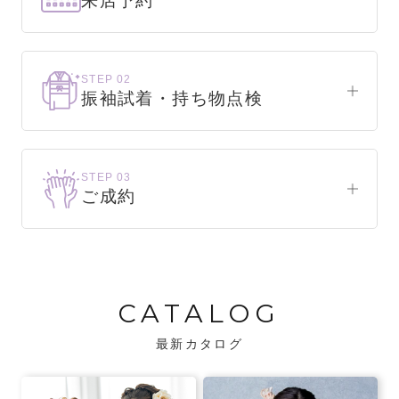
来店予約
下見だけでもOK！
まずはお気軽にご来店ください。
STEP 02
振袖試着・持ち物点検
WEBで簡単1分！
振袖をこれから選ぶ方
来店予約をする
お気に入りの振袖が見つかるまで、何着でも
STEP 03
試着できます。
ご成約
振袖をお持ちの方
振袖が決まったら、前撮りや成人式までの流
・不足している小物がないか、仕立て直しが
れをご説明いたします。前撮りの日時も予約
必要な振袖か無料で点検します。
可能です。
CATALOG
・振袖コンシェルジュが、振袖に合う小物や
バッグでお嬢様らしいコーディネートをご
最新カタログ
提案します。