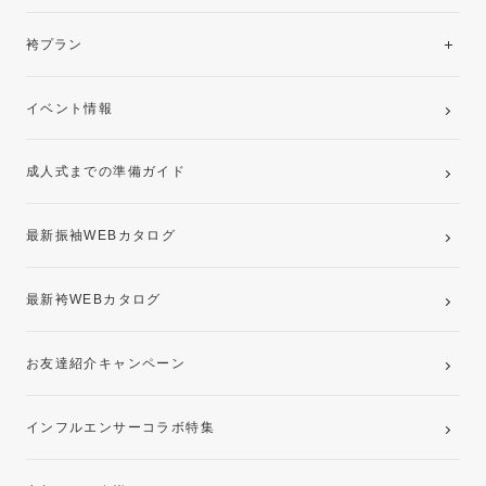
美と品格を纏う特選技法振袖
レンタルプラン
袴プラン
ご購入プラン
卒業袴レンタルプラン
イベント情報
ママ振袖・姉振袖プラン(お持ち込み振袖)
成人式までの準備ガイド
記念写真撮影(前撮り)
最新振袖WEBカタログ
最新袴WEBカタログ
お友達紹介キャンペーン
インフルエンサーコラボ特集