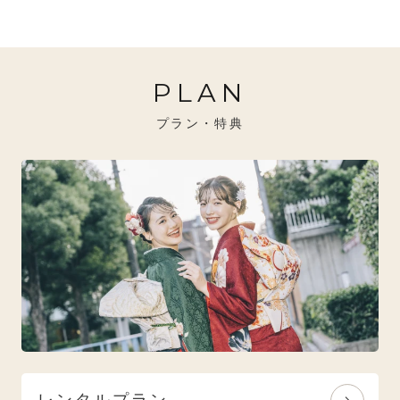
20万円～26万円未満
クール
イエベ秋におすすめ
PLAN
26万円～31万円未満
レトロ
ブルべ夏におすすめ
プラン・特典
31万円以上
ナチュラル
ブルべ冬におすすめ
特選技法
オリジナルブランド
人気モデルブランド
レンタルプラン