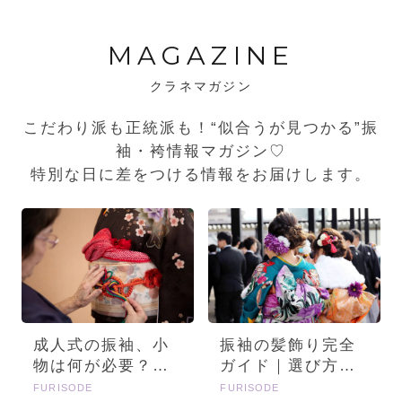
MAGAZINE
クラネマガジン
こだわり派も正統派も！“似合うが見つかる”振
袖・袴情報マガジン♡
特別な日に差をつける情報をお届けします。
成人式の振袖、小
振袖の髪飾り完全
物は何が必要？画
ガイド｜選び方・
像とセットで詳し
種類・トレンドを
FURISODE
FURISODE