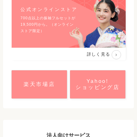
公式オンラインストア
700点以上の振袖フルセットが
19,500
円から。（オンライン
ストア限定）
詳しく見る
Yahoo!
楽天市場店
ショッピング店
法人向けサービス