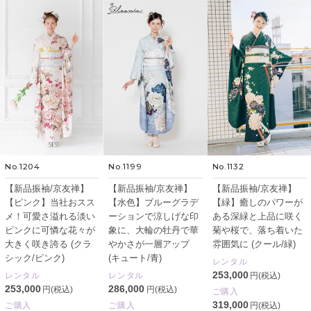
No.1204
No.1199
No.1132
【新品振袖/京友禅】
【新品振袖/京友禅】
【新品振袖/京友禅】
【ピンク】当社おスス
【水色】ブルーグラデ
【緑】癒しのパワーが
メ！可愛さ溢れる淡い
ーションで涼しげな印
ある深緑と上品に咲く
ピンクに可憐な花々が
象に、大輪の牡丹で華
菊や桜で、落ち着いた
大きく咲き誇る (クラ
やかさが一層アップ
雰囲気に (クール/緑)
シック/ピンク)
(キュート/青)
レンタル
253,000
レンタル
レンタル
円(税込)
253,000
286,000
円(税込)
円(税込)
ご購入
319,000
ご購入
ご購入
円(税込)