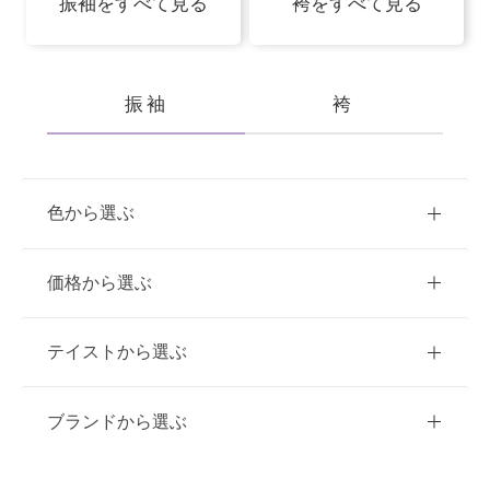
振袖をすべて見る
袴をすべて見る
振袖
袴
色から選ぶ
赤
ピンク
青
価格から選ぶ
黃・橙
緑
白
紫
ご購入
レンタル
テイストから選ぶ
茶・ベージュ
黒・グレー
10万円台以下
クラシック
ブランドから選ぶ
11万円～20万円未満
キュート
イエベ春におすすめ