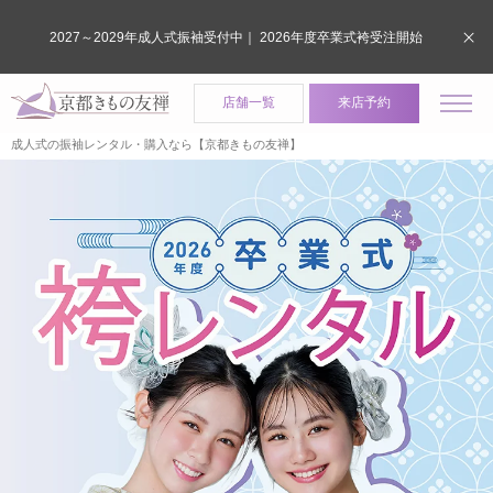
2027～2029年成人式振袖受付中｜ 2026年度卒業式袴受注開始
店舗一覧
来店予約
成人式の振袖レンタル・購入なら【京都きもの友禅】