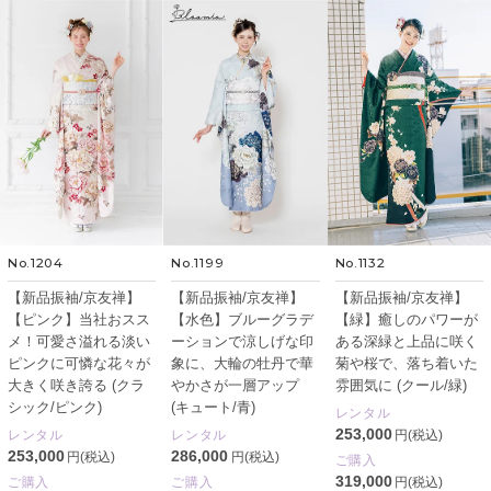
No.1204
No.1199
No.1132
【新品振袖/京友禅】
【新品振袖/京友禅】
【新品振袖/京友禅】
【ピンク】当社おスス
【水色】ブルーグラデ
【緑】癒しのパワーが
メ！可愛さ溢れる淡い
ーションで涼しげな印
ある深緑と上品に咲く
ピンクに可憐な花々が
象に、大輪の牡丹で華
菊や桜で、落ち着いた
大きく咲き誇る (クラ
やかさが一層アップ
雰囲気に (クール/緑)
シック/ピンク)
(キュート/青)
レンタル
253,000
レンタル
レンタル
円(税込)
253,000
286,000
円(税込)
円(税込)
ご購入
319,000
ご購入
ご購入
円(税込)