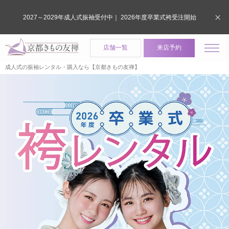
2027～2029年成人式振袖受付中｜ 2026年度卒業式袴受注開始
店舗一覧
来店予約
成人式の振袖レンタル・購入なら【京都きもの友禅】