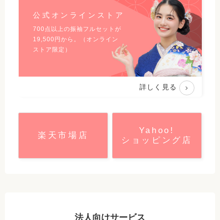
公式オンラインストア
700点以上の振袖フルセットが
19,500
円から。（オンライン
ストア限定）
詳しく見る
Yahoo!
楽天市場店
ショッピング店
法人向けサービス