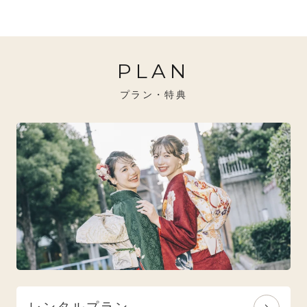
20万円～26万円未満
クール
イエベ秋におすすめ
PLAN
26万円～31万円未満
レトロ
ブルべ夏におすすめ
プラン・特典
31万円以上
ナチュラル
ブルべ冬におすすめ
特選技法
オリジナルブランド
人気モデルブランド
レンタルプラン