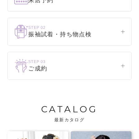
来店予約
下見だけでもOK！
まずはお気軽にご来店ください。
STEP 02
振袖試着・持ち物点検
WEBで簡単1分！
振袖をこれから選ぶ方
来店予約をする
お気に入りの振袖が見つかるまで、何着でも
STEP 03
試着できます。
ご成約
振袖をお持ちの方
振袖が決まったら、前撮りや成人式までの流
・不足している小物がないか、仕立て直しが
れをご説明いたします。前撮りの日時も予約
必要な振袖か無料で点検します。
可能です。
CATALOG
・振袖コンシェルジュが、振袖に合う小物や
バッグでお嬢様らしいコーディネートをご
最新カタログ
提案します。