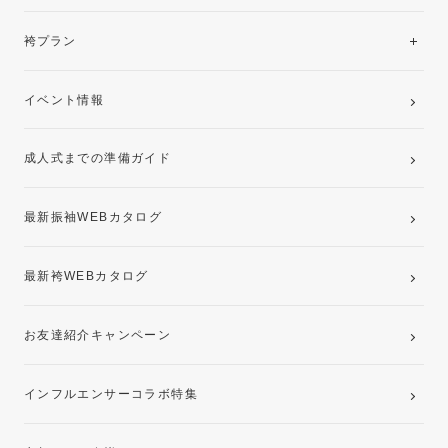
美と品格を纏う特選技法振袖
レンタルプラン
袴プラン
ご購入プラン
卒業袴レンタルプラン
イベント情報
ママ振袖・姉振袖プラン(お持ち込み振袖)
成人式までの準備ガイド
記念写真撮影(前撮り)
最新振袖WEBカタログ
最新袴WEBカタログ
お友達紹介キャンペーン
インフルエンサーコラボ特集