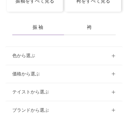
振袖をすべて見る
袴をすべて見る
振袖
袴
色から選ぶ
赤
ピンク
青
価格から選ぶ
黃・橙
白
緑
紫
ご購入
レンタル
テイストから選ぶ
茶・ベージュ
黒・グレー
10万円台以下
クラシック
ブランドから選ぶ
11万円～20万円未満
キュート
イエベ春におすすめ