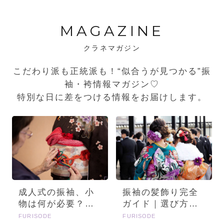
MAGAZINE
クラネマガジン
こだわり派も正統派も！“似合うが見つかる”振
袖・袴情報マガジン♡
特別な日に差をつける情報をお届けします。
成人式の振袖、小
振袖の髪飾り完全
物は何が必要？画
ガイド｜選び方・
像とセットで詳し
種類・トレンドを
FURISODE
FURISODE