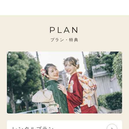
20万円～26万円未満
クール
イエベ秋におすすめ
PLAN
26万円～31万円未満
レトロ
ブルべ夏におすすめ
プラン・特典
31万円以上
ナチュラル
ブルべ冬におすすめ
特選技法
オリジナルブランド
人気モデルブランド
レンタルプラン