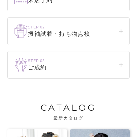
来店予約
下見だけでもOK！
まずはお気軽にご来店ください。
STEP 02
振袖試着・持ち物点検
WEBで簡単1分！
振袖をこれから選ぶ方
来店予約をする
お気に入りの振袖が見つかるまで、何着でも
STEP 03
試着できます。
ご成約
振袖をお持ちの方
振袖が決まったら、前撮りや成人式までの流
・不足している小物がないか、仕立て直しが
れをご説明いたします。前撮りの日時も予約
必要な振袖か無料で点検します。
可能です。
CATALOG
・振袖コンシェルジュが、振袖に合う小物や
バッグでお嬢様らしいコーディネートをご
最新カタログ
提案します。