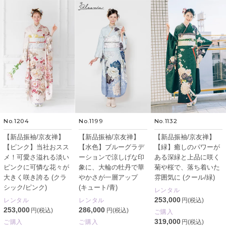
No.1204
No.1199
No.1132
【新品振袖/京友禅】
【新品振袖/京友禅】
【新品振袖/京友禅】
【ピンク】当社おスス
【水色】ブルーグラデ
【緑】癒しのパワーが
メ！可愛さ溢れる淡い
ーションで涼しげな印
ある深緑と上品に咲く
ピンクに可憐な花々が
象に、大輪の牡丹で華
菊や桜で、落ち着いた
大きく咲き誇る (クラ
やかさが一層アップ
雰囲気に (クール/緑)
シック/ピンク)
(キュート/青)
レンタル
253,000
レンタル
レンタル
円(税込)
253,000
286,000
円(税込)
円(税込)
ご購入
319,000
ご購入
ご購入
円(税込)