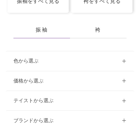
振袖をすべて見る
袴をすべて見る
振袖
袴
色から選ぶ
赤
ピンク
青
価格から選ぶ
黃・橙
白
緑
紫
ご購入
レンタル
テイストから選ぶ
茶・ベージュ
黒・グレー
10万円台以下
クラシック
ブランドから選ぶ
11万円～20万円未満
キュート
イエベ春におすすめ