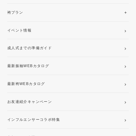
美と品格を纏う特選技法振袖
レンタルプラン
袴プラン
ご購入プラン
卒業袴レンタルプラン
イベント情報
ママ振袖・姉振袖プラン(お持ち込み振袖)
成人式までの準備ガイド
記念写真撮影(前撮り)
最新振袖WEBカタログ
最新袴WEBカタログ
お友達紹介キャンペーン
インフルエンサーコラボ特集