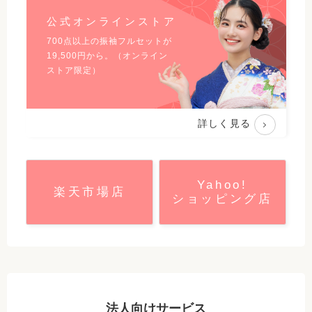
公式オンラインストア
700点以上の振袖フルセットが
19,500
円から。（オンライン
ストア限定）
詳しく見る
Yahoo!
楽天市場店
ショッピング店
法人向けサービス