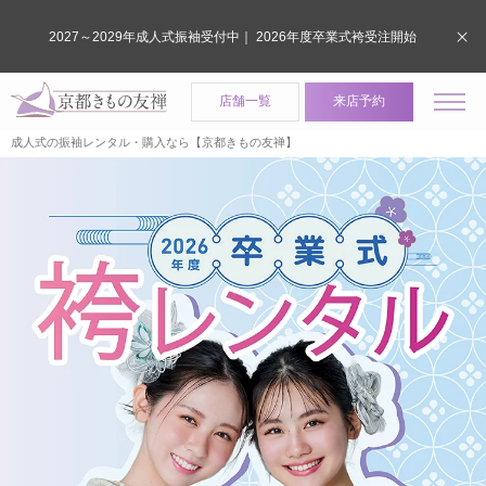
2027～2029年成人式振袖受付中｜ 2026年度卒業式袴受注開始
店舗一覧
来店予約
成人式の振袖レンタル・購入なら【京都きもの友禅】