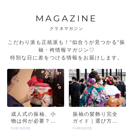
MAGAZINE
クラネマガジン
こだわり派も正統派も！“似合うが見つかる”振
袖・袴情報マガジン♡
特別な日に差をつける情報をお届けします。
成人式の振袖、小
振袖の髪飾り完全
物は何が必要？画
ガイド｜選び方・
像とセットで詳し
種類・トレンドを
FURISODE
FURISODE