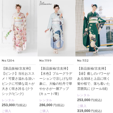
No.1204
No.1199
No.1132
【新品振袖/京友禅】
【新品振袖/京友禅】
【新品振袖/京友禅】
【ピンク】当社おスス
【水色】ブルーグラデ
【緑】癒しのパワーが
メ！可愛さ溢れる淡い
ーションで涼しげな印
ある深緑と上品に咲く
ピンクに可憐な花々が
象に、大輪の牡丹で華
菊や桜で、落ち着いた
大きく咲き誇る (クラ
やかさが一層アップ
雰囲気に (クール/緑)
シック/ピンク)
(キュート/青)
レンタル
253,000
レンタル
レンタル
円(税込)
253,000
286,000
円(税込)
円(税込)
ご購入
319,000
ご購入
ご購入
円(税込)