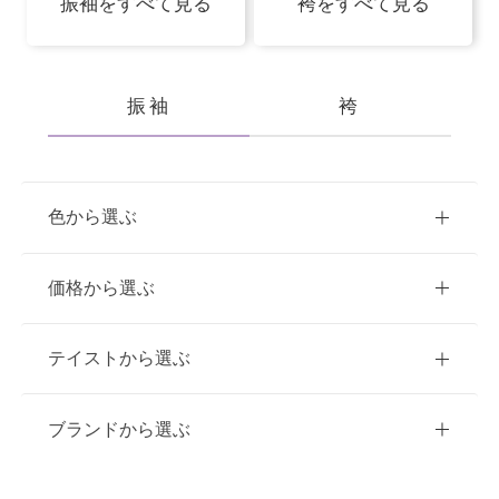
振袖をすべて見る
袴をすべて見る
振袖
袴
色から選ぶ
赤
ピンク
青
価格から選ぶ
黃・橙
白
緑
紫
ご購入
レンタル
テイストから選ぶ
茶・ベージュ
黒・グレー
10万円台以下
クラシック
ブランドから選ぶ
11万円～20万円未満
キュート
イエベ春におすすめ