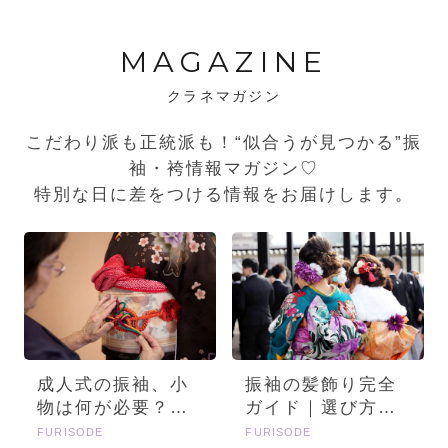
MAGAZINE
クラネマガジン
こだわり派も正統派も！“似合うが見つかる”振
袖・袴情報マガジン♡
特別な日に差をつける情報をお届けします。
成人式の振袖、小
振袖の髪飾り完全
物は何が必要？画
ガイド｜選び方・
像とセットで詳し
種類・トレンドを
FURISODE
FURISODE