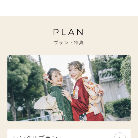
20万円～26万円未満
クール
イエベ秋におすすめ
PLAN
26万円～31万円未満
レトロ
ブルべ夏におすすめ
プラン・特典
31万円以上
ナチュラル
ブルべ冬におすすめ
特選技法
オリジナルブランド
人気モデルブランド
レンタルプラン