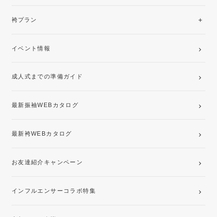
美と品格を纏う特選技法振袖
レンタルプラン
袴プラン
ご購入プラン
卒業袴レンタルプラン
イベント情報
ママ振袖・姉振袖プラン(お持ち込み振袖)
成人式までの準備ガイド
記念写真撮影(前撮り)
最新振袖WEBカタログ
最新袴WEBカタログ
お友達紹介キャンペーン
インフルエンサーコラボ特集