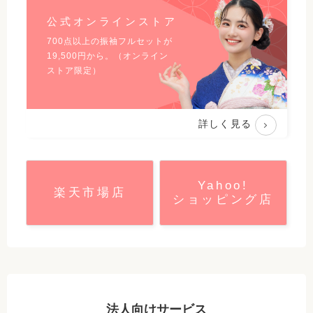
公式オンラインストア
700点以上の振袖フルセットが
19,500
円から。（オンライン
ストア限定）
詳しく見る
Yahoo!
楽天市場店
ショッピング店
法人向けサービス