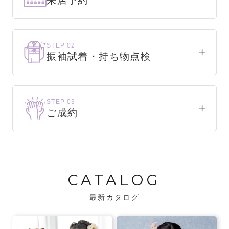
来店予約
下見だけでもOK！
まずはお気軽にご来店ください。
STEP 02
振袖試着・持ち物点検
WEBで簡単1分！
振袖をこれから選ぶ方
来店予約をする
お気に入りの振袖が見つかるまで、何着でも
STEP 03
試着できます。
ご成約
振袖をお持ちの方
振袖が決まったら、前撮りや成人式までの流
・不足している小物がないか、仕立て直しが
れをご説明いたします。前撮りの日時も予約
必要な振袖か無料で点検します。
可能です。
CATALOG
・振袖コンシェルジュが、振袖に合う小物や
バッグでお嬢様らしいコーディネートをご
最新カタログ
提案します。