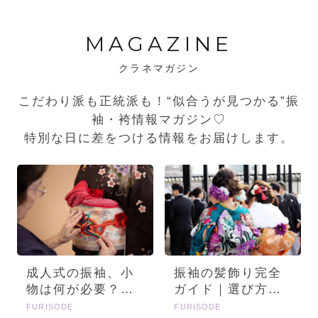
MAGAZINE
クラネマガジン
こだわり派も正統派も！“似合うが見つかる”振
袖・袴情報マガジン♡
特別な日に差をつける情報をお届けします。
成人式の振袖、小
振袖の髪飾り完全
物は何が必要？画
ガイド｜選び方・
像とセットで詳し
種類・トレンドを
FURISODE
FURISODE