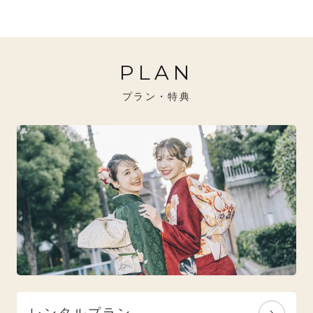
20万円～26万円未満
クール
イエベ秋におすすめ
PLAN
26万円～31万円未満
レトロ
ブルべ夏におすすめ
プラン・特典
31万円以上
ナチュラル
ブルべ冬におすすめ
特選技法
オリジナルブランド
人気モデルブランド
レンタルプラン