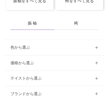
振袖をすべて見る
袴をすべて見る
振袖
袴
色から選ぶ
赤
ピンク
青
価格から選ぶ
黃・橙
白
緑
紫
ご購入
レンタル
テイストから選ぶ
茶・ベージュ
黒・グレー
10万円台以下
クラシック
ブランドから選ぶ
11万円～20万円未満
キュート
イエベ春におすすめ