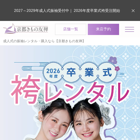
2027～2029年成人式振袖受付中｜ 2026年度卒業式袴受注開始
店舗一覧
来店予約
成人式の振袖レンタル・購入なら【京都きもの友禅】