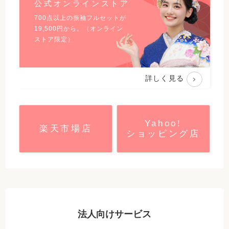
公式オンラインストア
700点以上の振袖フルセットが
19,500
円から。（オンライン
ストア限定）
詳しく見る
Yahoo!
楽天市場店
ショッピング店
法人向けサービス