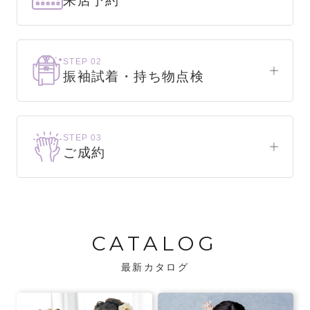
来店予約
下見だけでもOK！
まずはお気軽にご来店ください。
STEP 02
振袖試着・持ち物点検
WEBで簡単1分！
振袖をこれから選ぶ方
来店予約をする
お気に入りの振袖が見つかるまで、何着でも
STEP 03
試着できます。
ご成約
振袖をお持ちの方
振袖が決まったら、前撮りや成人式までの流
・不足している小物がないか、仕立て直しが
れをご説明いたします。前撮りの日時も予約
必要な振袖か無料で点検します。
可能です。
CATALOG
・振袖コンシェルジュが、振袖に合う小物や
バッグでお嬢様らしいコーディネートをご
最新カタログ
提案します。