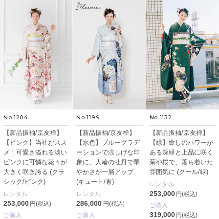
No.1204
No.1199
No.1132
【新品振袖/京友禅】
【新品振袖/京友禅】
【新品振袖/京友禅】
【ピンク】当社おスス
【水色】ブルーグラデ
【緑】癒しのパワーが
メ！可愛さ溢れる淡い
ーションで涼しげな印
ある深緑と上品に咲く
ピンクに可憐な花々が
象に、大輪の牡丹で華
菊や桜で、落ち着いた
大きく咲き誇る (クラ
やかさが一層アップ
雰囲気に (クール/緑)
シック/ピンク)
(キュート/青)
レンタル
253,000
レンタル
レンタル
円(税込)
253,000
286,000
円(税込)
円(税込)
ご購入
319,000
ご購入
ご購入
円(税込)