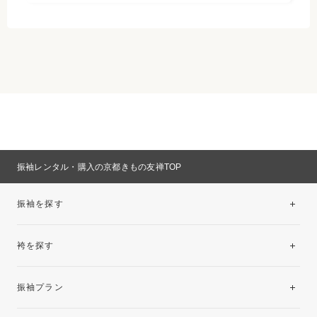
振袖レンタル・購入の京都きもの友禅TOP
振袖を探す
袴を探す
振袖レンタルコレクション
振袖プラン
美と品格を纏う特選技法振袖