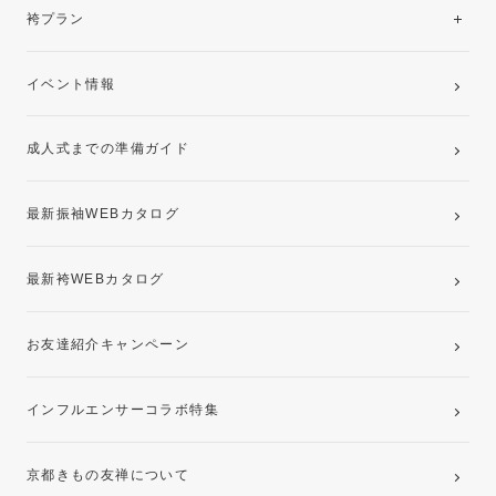
レンタルプラン
袴プラン
ご購入プラン
卒業袴レンタルプラン
イベント情報
ママ振袖・姉振袖プラン(お持ち込み振袖)
成人式までの準備ガイド
記念写真撮影(前撮り)
最新振袖WEBカタログ
最新袴WEBカタログ
お友達紹介キャンペーン
インフルエンサーコラボ特集
京都きもの友禅について