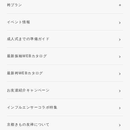
レンタルプラン
袴プラン
ご購入プラン
卒業袴レンタルプラン
イベント情報
ママ振袖・姉振袖プラン(お持ち込み振袖)
成人式までの準備ガイド
記念写真撮影(前撮り)
最新振袖WEBカタログ
最新袴WEBカタログ
お友達紹介キャンペーン
インフルエンサーコラボ特集
京都きもの友禅について