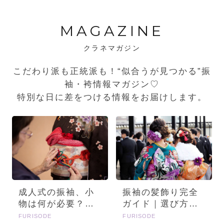
MAGAZINE
クラネマガジン
こだわり派も正統派も！“似合うが見つかる”振
袖・袴情報マガジン♡
特別な日に差をつける情報をお届けします。
成人式の振袖、小
振袖の髪飾り完全
物は何が必要？画
ガイド｜選び方・
像とセットで詳し
種類・トレンドを
FURISODE
FURISODE