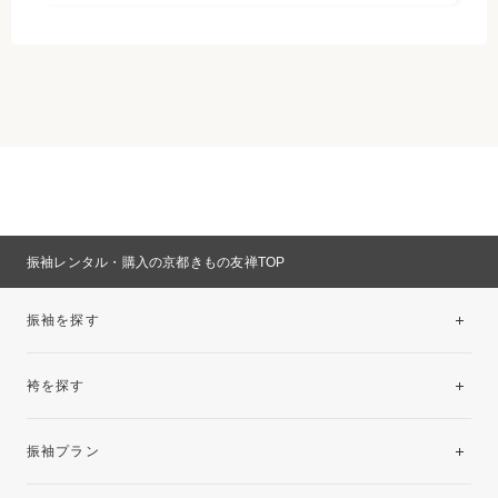
振袖レンタル・購入の京都きもの友禅TOP
振袖を探す
袴を探す
振袖レンタルコレクション
振袖プラン
美と品格を纏う特選技法振袖