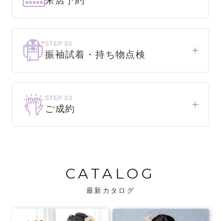
来店予約
下見だけでもOK！
まずはお気軽にご来店ください。
STEP 02
振袖試着・持ち物点検
WEBで簡単1分！
振袖をこれから選ぶ方
来店予約をする
お気に入りの振袖が見つかるまで、何着でも
STEP 03
試着できます。
ご成約
振袖をお持ちの方
振袖が決まったら、前撮りや成人式までの流
・不足している小物がないか、仕立て直しが
れをご説明いたします。前撮りの日時も予約
必要な振袖か無料で点検します。
可能です。
CATALOG
・振袖コンシェルジュが、振袖に合う小物や
バッグでお嬢様らしいコーディネートをご
最新カタログ
提案します。