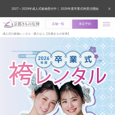
2027～2029年成人式振袖受付中｜ 2026年度卒業式袴受注開始
店舗一覧
来店予約
成人式の振袖レンタル・購入なら【京都きもの友禅】