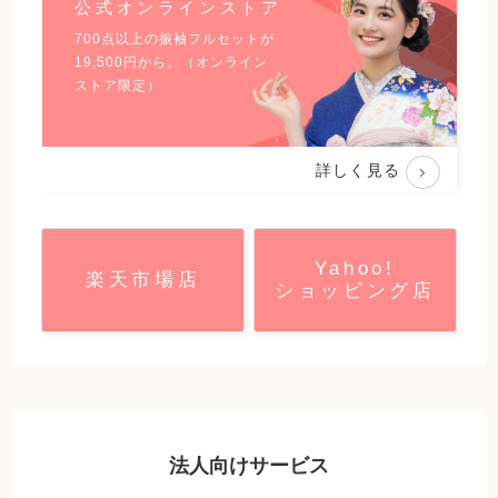
公式オンラインストア
700点以上の振袖フルセットが
19,500
円から。（オンライン
ストア限定）
詳しく見る
Yahoo!
楽天市場店
ショッピング店
法人向けサービス