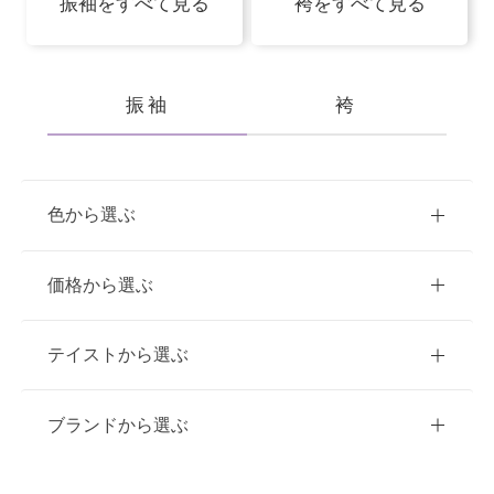
振袖をすべて見る
袴をすべて見る
振袖
袴
色から選ぶ
赤
ピンク
青
価格から選ぶ
黃・橙
白
緑
紫
ご購入
レンタル
テイストから選ぶ
茶・ベージュ
黒・グレー
10万円台以下
クラシック
ブランドから選ぶ
11万円～20万円未満
キュート
イエベ春におすすめ