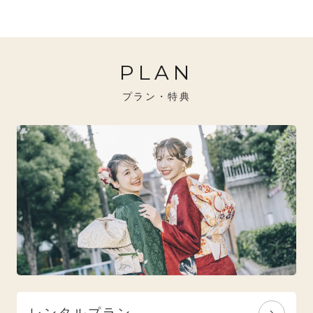
20万円～26万円未満
クール
イエベ秋におすすめ
PLAN
26万円～31万円未満
レトロ
ブルべ夏におすすめ
プラン・特典
31万円以上
ナチュラル
ブルべ冬におすすめ
特選技法
オリジナルブランド
人気モデルブランド
レンタルプラン