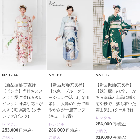
No.1204
No.1199
No.1132
【新品振袖/京友禅】
【新品振袖/京友禅】
【新品振袖/京友禅】
【ピンク】当社おスス
【水色】ブルーグラデ
【緑】癒しのパワーが
メ！可愛さ溢れる淡い
ーションで涼しげな印
ある深緑と上品に咲く
ピンクに可憐な花々が
象に、大輪の牡丹で華
菊や桜で、落ち着いた
大きく咲き誇る (クラ
やかさが一層アップ
雰囲気に (クール/緑)
シック/ピンク)
(キュート/青)
レンタル
253,000
レンタル
レンタル
円(税込)
253,000
286,000
円(税込)
円(税込)
ご購入
319,000
ご購入
ご購入
円(税込)