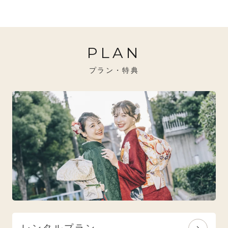
20万円～26万円未満
クール
イエベ秋におすすめ
PLAN
26万円～31万円未満
レトロ
ブルべ夏におすすめ
プラン・特典
31万円以上
ナチュラル
ブルべ冬におすすめ
特選技法
オリジナルブランド
人気モデルブランド
レンタルプラン