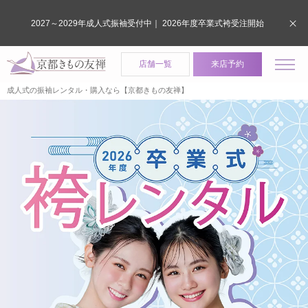
2027～2029年成人式振袖受付中｜ 2026年度卒業式袴受注開始
店舗一覧
来店予約
成人式の振袖レンタル・購入なら【京都きもの友禅】