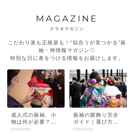
MAGAZINE
クラネマガジン
こだわり派も正統派も！“似合うが見つかる”振
袖・袴情報マガジン♡
特別な日に差をつける情報をお届けします。
成人式の振袖、小
振袖の髪飾り完全
物は何が必要？画
ガイド｜選び方・
像とセットで詳し
種類・トレンドを
FURISODE
FURISODE