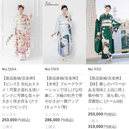
No.1204
No.1199
No.1132
【新品振袖/京友禅】
【新品振袖/京友禅】
【新品振袖/京友禅】
【ピンク】当社おスス
【水色】ブルーグラデ
【緑】癒しのパワーが
メ！可愛さ溢れる淡い
ーションで涼しげな印
ある深緑と上品に咲く
ピンクに可憐な花々が
象に、大輪の牡丹で華
菊や桜で、落ち着いた
大きく咲き誇る (クラ
やかさが一層アップ
雰囲気に (クール/緑)
シック/ピンク)
(キュート/青)
レンタル
253,000
レンタル
レンタル
円(税込)
253,000
286,000
円(税込)
円(税込)
ご購入
319,000
ご購入
ご購入
円(税込)