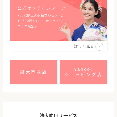
公式オンラインストア
700点以上の振袖フルセットが
19,500
円から。（オンライン
ストア限定）
詳しく見る
Yahoo!
楽天市場店
ショッピング店
法人向けサービス