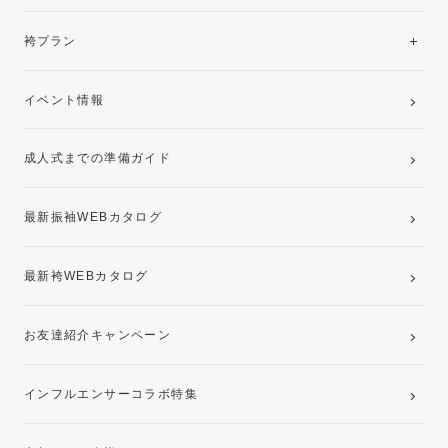
美と品格を纏う特選技法振袖
レンタルプラン
袴プラン
ご購入プラン
卒業袴レンタルプラン
イベント情報
ママ振袖・姉振袖プラン(お持ち込み振袖)
成人式までの準備ガイド
記念写真撮影(前撮り)
最新振袖WEBカタログ
最新袴WEBカタログ
お友達紹介キャンペーン
インフルエンサーコラボ特集