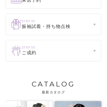
来店予約
下見だけでもOK！
まずはお気軽にご来店ください。
STEP 02
振袖試着・持ち物点検
WEBで簡単1分！
振袖をこれから選ぶ方
来店予約をする
お気に入りの振袖が見つかるまで、何着でも
STEP 03
試着できます。
ご成約
振袖をお持ちの方
振袖が決まったら、前撮りや成人式までの流
・不足している小物がないか、仕立て直しが
れをご説明いたします。前撮りの日時も予約
必要な振袖か無料で点検します。
可能です。
CATALOG
・振袖コンシェルジュが、振袖に合う小物や
バッグでお嬢様らしいコーディネートをご
最新カタログ
提案します。