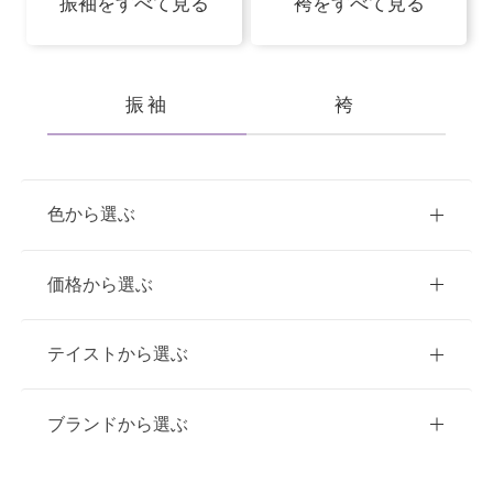
振袖をすべて見る
袴をすべて見る
振袖
袴
色から選ぶ
赤
ピンク
青
価格から選ぶ
黃・橙
白
緑
紫
ご購入
レンタル
テイストから選ぶ
茶・ベージュ
黒・グレー
10万円台以下
クラシック
ブランドから選ぶ
11万円～20万円未満
キュート
イエベ春におすすめ