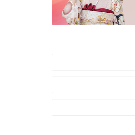
赤
ピンク
黒・グレー
ご購
10万円台以下
11万円～
クラシック
キュート