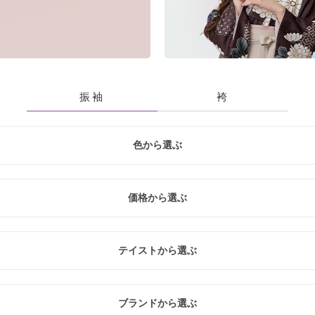
振袖
袴
色から選ぶ
青
黃・橙
緑
白
紫
価格から選ぶ
入
レ
テイストから選ぶ
20万円未満
20万円～26万円未満
26万円～31万円未満
クール
レトロ
ナチュラル
ブランドから選ぶ