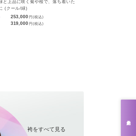
緑と上品に咲く菊や桜で、落ち着いた
 (クール/緑)
253,000
ル
円(税込)
319,000
円(税込)
来店予約
袴をすべて見る