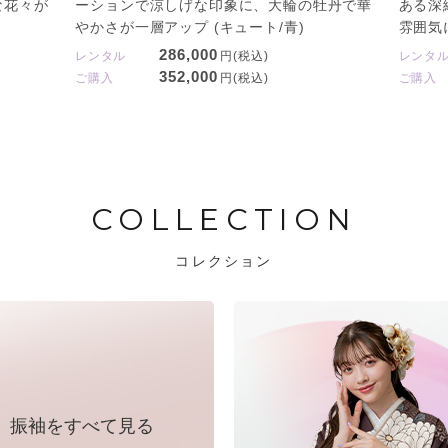
な花々が
ーションで涼しげな印象に、大輪の牡丹で華
ある深
やかさが一層アップ (キュート/青)
雰囲気に
286,000
レンタル
円(税込)
レンタ
352,000
ご購入
円(税込)
ご購入
COLLECTION
コレクション
振袖をすべて見る