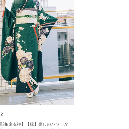
32
振袖/京友禅】【緑】癒しのパワーが