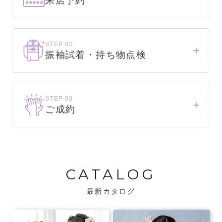
来店予約
下見だけでもOK！
まずはお気軽にご来店ください。
STEP 02
振袖試着・持ち物点検
WEBで簡単1分！
振袖をこれから選ぶ方
来店予約をする
お気に入りの振袖が見つかるまで、何着でも
STEP 03
試着できます。
ご成約
振袖をお持ちの方
振袖が決まったら、前撮りや成人式までの流
・不足している小物がないか、仕立て直しが
れをご説明いたします。前撮りの日時も予約
必要な振袖か無料で点検します。
可能です。
CATALOG
・振袖コンシェルジュが、振袖に合う小物や
バッグでお嬢様らしいコーディネートをご
最新カタログ
提案します。