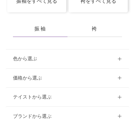
振袖をすべて見る
袴をすべて見る
振袖
袴
色から選ぶ
赤
ピンク
青
価格から選ぶ
黃・橙
白
緑
紫
ご購入
レンタル
テイストから選ぶ
茶・ベージュ
黒・グレー
10万円台以下
クラシック
ブランドから選ぶ
11万円～20万円未満
キュート
イエベ春におすすめ