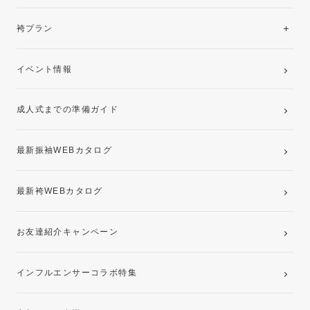
美と品格を纏う特選技法振袖
レンタルプラン
袴プラン
ご購入プラン
卒業袴レンタルプラン
イベント情報
ママ振袖・姉振袖プラン(お持ち込み振袖)
成人式までの準備ガイド
記念写真撮影(前撮り)
最新振袖WEBカタログ
最新袴WEBカタログ
お友達紹介キャンペーン
インフルエンサーコラボ特集