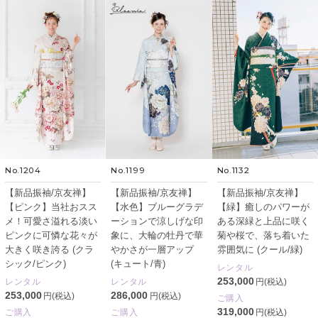
No.1204
No.1199
No.1132
【新品振袖/京友禅】
【新品振袖/京友禅】
【新品振袖/京友禅】
【ピンク】当社おスス
【水色】ブルーグラデ
【緑】癒しのパワーが
メ！可愛さ溢れる淡い
ーションで涼しげな印
ある深緑と上品に咲く
ピンクに可憐な花々が
象に、大輪の牡丹で華
菊や桜で、落ち着いた
大きく咲き誇る (クラ
やかさが一層アップ
雰囲気に (クール/緑)
シック/ピンク)
(キュート/青)
レンタル
253,000
レンタル
レンタル
円(税込)
253,000
286,000
円(税込)
円(税込)
ご購入
319,000
ご購入
ご購入
円(税込)