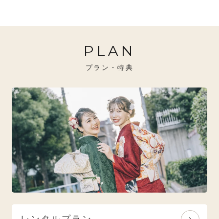
20万円～26万円未満
クール
イエベ秋におすすめ
PLAN
26万円～31万円未満
レトロ
ブルべ夏におすすめ
プラン・特典
31万円以上
ナチュラル
ブルべ冬におすすめ
特選技法
オリジナルブランド
人気モデルブランド
レンタルプラン