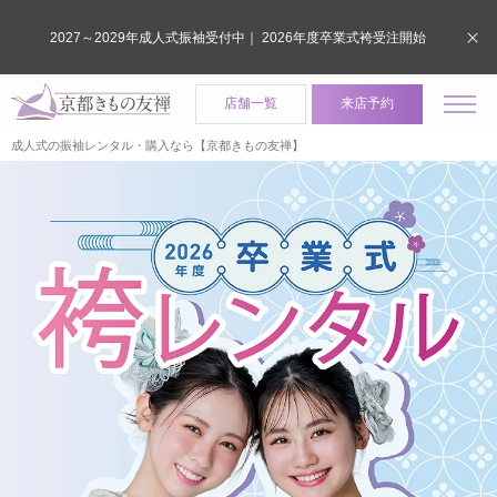
2027～2029年成人式振袖受付中｜ 2026年度卒業式袴受注開始
店舗一覧
来店予約
成人式の振袖レンタル・購入なら【京都きもの友禅】