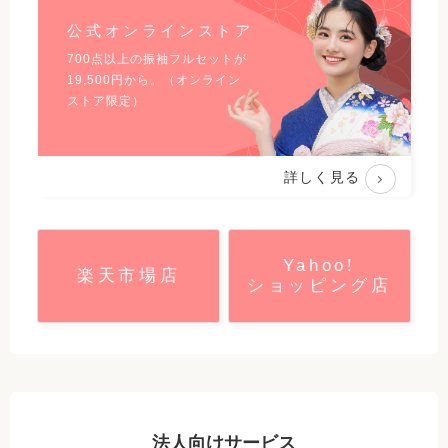
公式オンラインストア
700点以上の振袖フルセットが
19,500
円から。（オンライン
ストア限定）
詳しく見る
Yahoo!
楽天市場店
ショッピング店
法人向けサービス