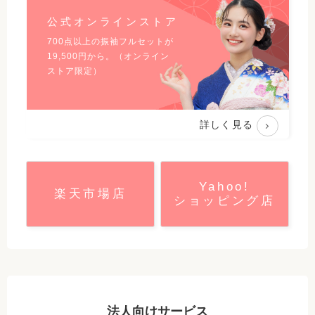
公式オンラインストア
700点以上の振袖フルセットが
19,500
円から。（オンライン
ストア限定）
詳しく見る
Yahoo!
楽天市場店
ショッピング店
法人向けサービス