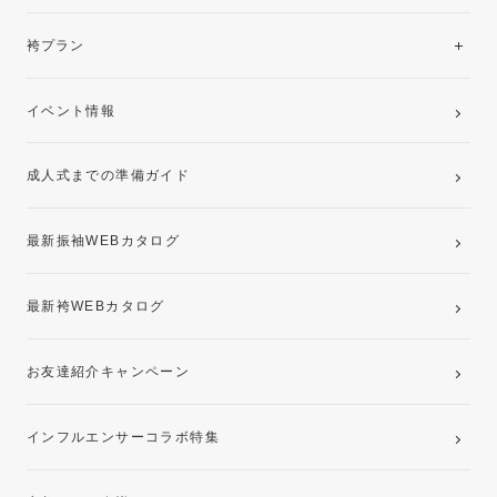
美と品格を纏う特選技法振袖
レンタルプラン
袴プラン
ご購入プラン
卒業袴レンタルプラン
イベント情報
ママ振袖・姉振袖プラン(お持ち込み振袖)
成人式までの準備ガイド
記念写真撮影(前撮り)
最新振袖WEBカタログ
最新袴WEBカタログ
お友達紹介キャンペーン
インフルエンサーコラボ特集