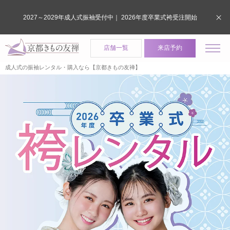
2027～2029年成人式振袖受付中｜ 2026年度卒業式袴受注開始
店舗一覧
来店予約
成人式の振袖レンタル・購入なら【京都きもの友禅】