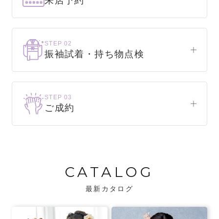
来店予約
下見だけでもOK！
まずはお気軽にご来店ください。
STEP 02
振袖試着・持ち物点検
WEBで簡単1分！
振袖をこれから選ぶ方
来店予約をする
お気に入りの振袖が見つかるまで、何着でも
STEP 03
試着できます。
ご成約
振袖をお持ちの方
振袖が決まったら、前撮りや成人式までの流
・不足している小物がないか、仕立て直しが
れをご説明いたします。前撮りの日時も予約
必要な振袖か無料で点検します。
可能です。
CATALOG
・振袖コンシェルジュが、振袖に合う小物や
バッグでお嬢様らしいコーディネートをご
最新カタログ
提案します。