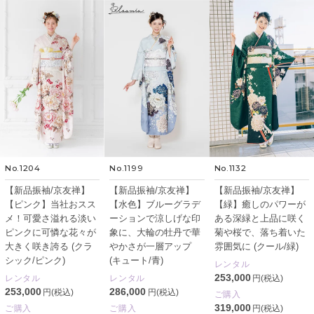
No.1204
No.1199
No.1132
【新品振袖/京友禅】
【新品振袖/京友禅】
【新品振袖/京友禅】
【ピンク】当社おスス
【水色】ブルーグラデ
【緑】癒しのパワーが
メ！可愛さ溢れる淡い
ーションで涼しげな印
ある深緑と上品に咲く
ピンクに可憐な花々が
象に、大輪の牡丹で華
菊や桜で、落ち着いた
大きく咲き誇る (クラ
やかさが一層アップ
雰囲気に (クール/緑)
シック/ピンク)
(キュート/青)
レンタル
253,000
レンタル
レンタル
円(税込)
253,000
286,000
円(税込)
円(税込)
ご購入
319,000
ご購入
ご購入
円(税込)