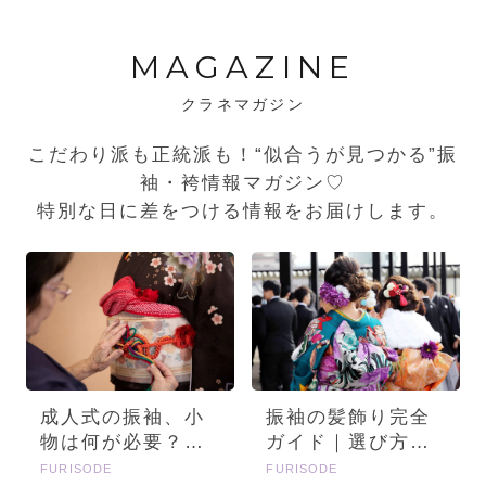
MAGAZINE
クラネマガジン
こだわり派も正統派も！“似合うが見つかる”振
袖・袴情報マガジン♡
特別な日に差をつける情報をお届けします。
成人式の振袖、小
振袖の髪飾り完全
物は何が必要？画
ガイド｜選び方・
像とセットで詳し
種類・トレンドを
FURISODE
FURISODE