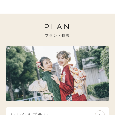
20万円～26万円未満
クール
イエベ秋におすすめ
PLAN
26万円～31万円未満
レトロ
ブルべ夏におすすめ
プラン・特典
31万円以上
ナチュラル
ブルべ冬におすすめ
特選技法
オリジナルブランド
人気モデルブランド
レンタルプラン