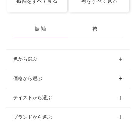
振袖をすべて見る
袴をすべて見る
振袖
袴
色から選ぶ
赤
ピンク
青
価格から選ぶ
黃・橙
緑
白
紫
ご購入
レンタル
テイストから選ぶ
茶・ベージュ
黒・グレー
10万円台以下
クラシック
ブランドから選ぶ
11万円～20万円未満
キュート
イエベ春におすすめ