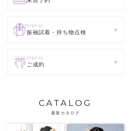
来店予約
下見だけでもOK！
まずはお気軽にご来店ください。
STEP 02
振袖試着・持ち物点検
WEBで簡単1分！
振袖をこれから選ぶ方
来店予約をする
お気に入りの振袖が見つかるまで、何着でも
STEP 03
試着できます。
ご成約
振袖をお持ちの方
振袖が決まったら、前撮りや成人式までの流
・不足している小物がないか、仕立て直しが
れをご説明いたします。前撮りの日時も予約
必要な振袖か無料で点検します。
可能です。
CATALOG
・振袖コンシェルジュが、振袖に合う小物や
バッグでお嬢様らしいコーディネートをご
最新カタログ
提案します。