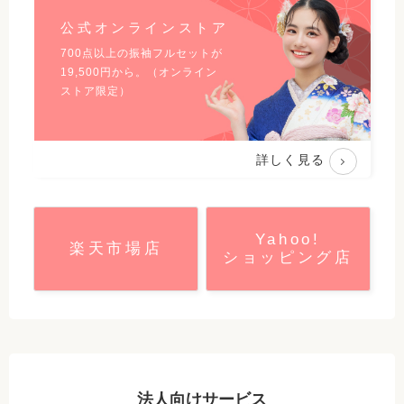
公式オンラインストア
700点以上の振袖フルセットが
19,500
円から。（オンライン
ストア限定）
詳しく見る
Yahoo!
楽天市場店
ショッピング店
法人向けサービス