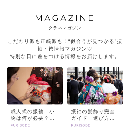
MAGAZINE
クラネマガジン
こだわり派も正統派も！“似合うが見つかる”振
袖・袴情報マガジン♡
特別な日に差をつける情報をお届けします。
成人式の振袖、小
振袖の髪飾り完全
物は何が必要？画
ガイド｜選び方・
像とセットで詳し
種類・トレンドを
FURISODE
FURISODE