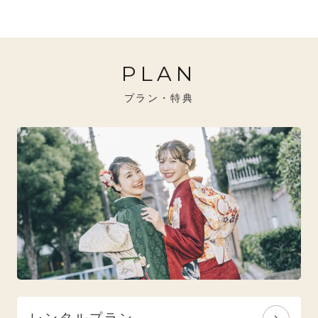
20万円～26万円未満
クール
イエベ秋におすすめ
PLAN
26万円～31万円未満
レトロ
ブルべ夏におすすめ
プラン・特典
31万円以上
ナチュラル
ブルべ冬におすすめ
特選技法
オリジナルブランド
人気モデルブランド
レンタルプラン