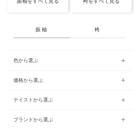
振袖をすべて見る
袴をすべて見る
振袖
袴
色から選ぶ
赤
ピンク
青
価格から選ぶ
黃・橙
白
緑
紫
ご購入
レンタル
テイストから選ぶ
茶・ベージュ
黒・グレー
10万円台以下
クラシック
ブランドから選ぶ
11万円～20万円未満
キュート
イエベ春におすすめ