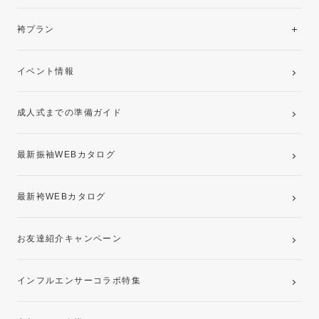
美と品格を纏う特選技法振袖
レンタルプラン
袴プラン
ご購入プラン
卒業袴レンタルプラン
イベント情報
ママ振袖・姉振袖プラン(お持ち込み振袖)
成人式までの準備ガイド
記念写真撮影(前撮り)
最新振袖WEBカタログ
最新袴WEBカタログ
お友達紹介キャンペーン
インフルエンサーコラボ特集