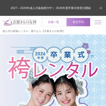
2027～2029年成人式振袖受付中｜ 2026年度卒業式袴受注開始
店舗一覧
来店予約
成人式の振袖レンタル・購入なら【京都きもの友禅】