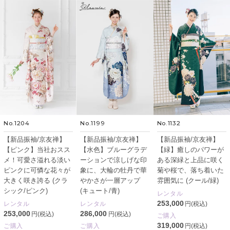
No.1204
No.1199
No.1132
【新品振袖/京友禅】
【新品振袖/京友禅】
【新品振袖/京友禅】
【ピンク】当社おスス
【水色】ブルーグラデ
【緑】癒しのパワーが
メ！可愛さ溢れる淡い
ーションで涼しげな印
ある深緑と上品に咲く
ピンクに可憐な花々が
象に、大輪の牡丹で華
菊や桜で、落ち着いた
大きく咲き誇る (クラ
やかさが一層アップ
雰囲気に (クール/緑)
シック/ピンク)
(キュート/青)
レンタル
253,000
レンタル
レンタル
円(税込)
253,000
286,000
円(税込)
円(税込)
ご購入
319,000
ご購入
ご購入
円(税込)