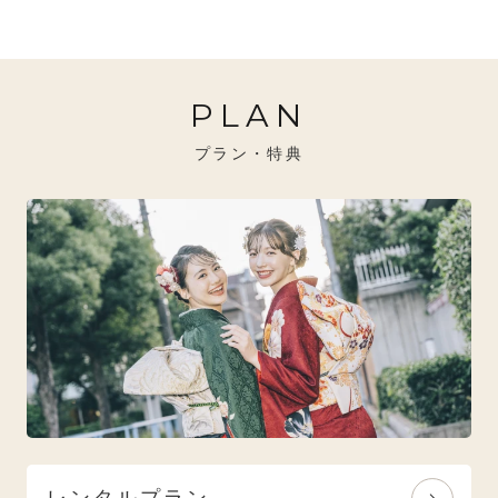
20万円～26万円未満
クール
イエベ秋におすすめ
PLAN
26万円～31万円未満
レトロ
ブルべ夏におすすめ
プラン・特典
31万円以上
ナチュラル
ブルべ冬におすすめ
特選技法
オリジナルブランド
人気モデルブランド
レンタルプラン