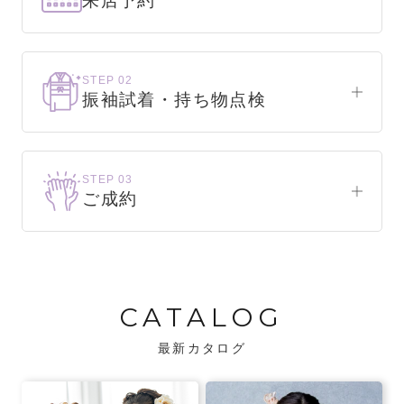
来店予約
下見だけでもOK！
まずはお気軽にご来店ください。
STEP 02
振袖試着・持ち物点検
WEBで簡単1分！
振袖をこれから選ぶ方
来店予約をする
お気に入りの振袖が見つかるまで、何着でも
STEP 03
試着できます。
ご成約
振袖をお持ちの方
振袖が決まったら、前撮りや成人式までの流
・不足している小物がないか、仕立て直しが
れをご説明いたします。前撮りの日時も予約
必要な振袖か無料で点検します。
可能です。
CATALOG
・振袖コンシェルジュが、振袖に合う小物や
バッグでお嬢様らしいコーディネートをご
最新カタログ
提案します。