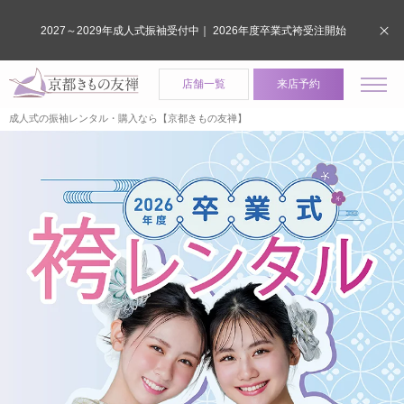
2027～2029年成人式振袖受付中｜ 2026年度卒業式袴受注開始
店舗一覧
来店予約
成人式の振袖レンタル・購入なら【京都きもの友禅】