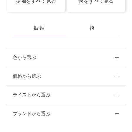
振袖をすべて見る
袴をすべて見る
振袖
袴
色から選ぶ
赤
ピンク
青
価格から選ぶ
黃・橙
白
緑
紫
ご購入
レンタル
テイストから選ぶ
茶・ベージュ
黒・グレー
10万円台以下
クラシック
ブランドから選ぶ
11万円～20万円未満
キュート
イエベ春におすすめ