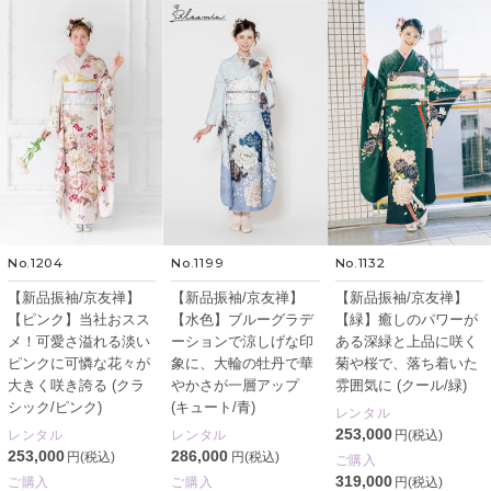
No.1204
No.1199
No.1132
【新品振袖/京友禅】
【新品振袖/京友禅】
【新品振袖/京友禅】
【ピンク】当社おスス
【水色】ブルーグラデ
【緑】癒しのパワーが
メ！可愛さ溢れる淡い
ーションで涼しげな印
ある深緑と上品に咲く
ピンクに可憐な花々が
象に、大輪の牡丹で華
菊や桜で、落ち着いた
大きく咲き誇る (クラ
やかさが一層アップ
雰囲気に (クール/緑)
シック/ピンク)
(キュート/青)
レンタル
253,000
レンタル
レンタル
円(税込)
253,000
286,000
円(税込)
円(税込)
ご購入
319,000
ご購入
ご購入
円(税込)