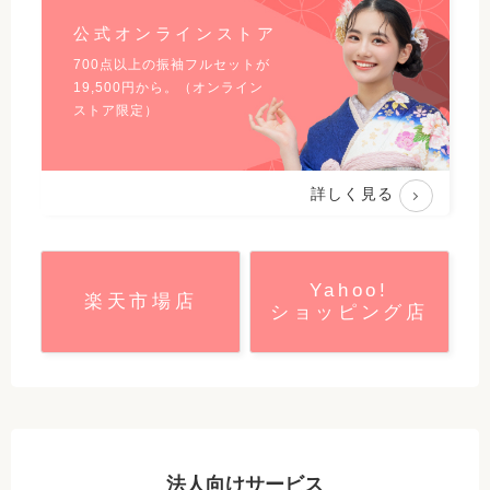
公式オンラインストア
700点以上の振袖フルセットが
19,500
円から。（オンライン
ストア限定）
詳しく見る
Yahoo!
楽天市場店
ショッピング店
法人向けサービス