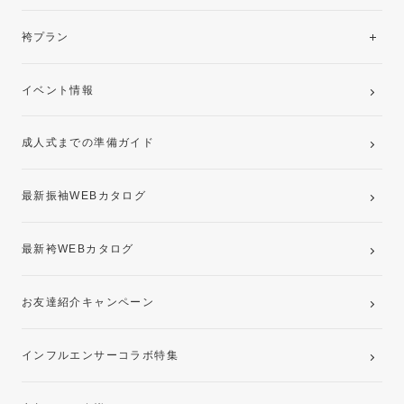
美と品格を纏う特選技法振袖
レンタルプラン
袴プラン
ご購入プラン
卒業袴レンタルプラン
イベント情報
ママ振袖・姉振袖プラン(お持ち込み振袖)
成人式までの準備ガイド
記念写真撮影(前撮り)
最新振袖WEBカタログ
最新袴WEBカタログ
お友達紹介キャンペーン
インフルエンサーコラボ特集