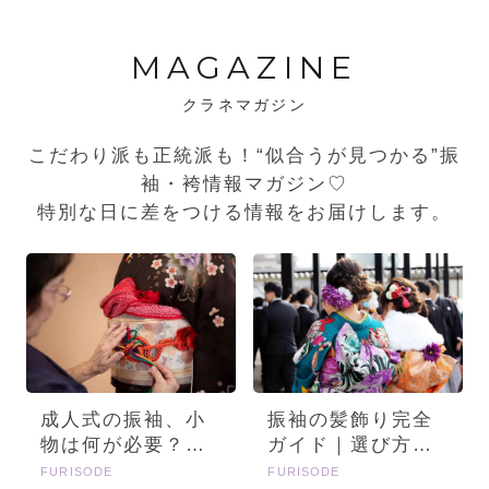
MAGAZINE
クラネマガジン
こだわり派も正統派も！“似合うが見つかる”振
袖・袴情報マガジン♡
特別な日に差をつける情報をお届けします。
成人式の振袖、小
振袖の髪飾り完全
物は何が必要？画
ガイド｜選び方・
像とセットで詳し
種類・トレンドを
FURISODE
FURISODE