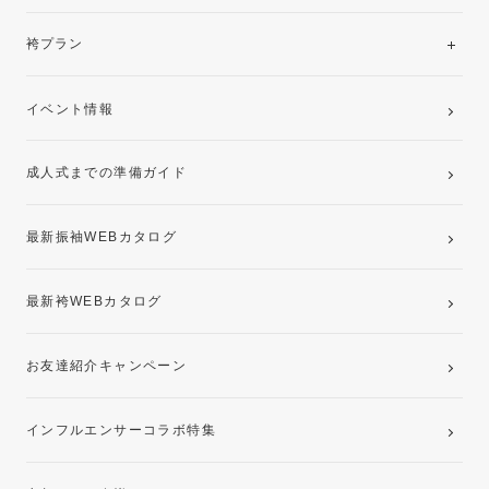
美と品格を纏う特選技法振袖
レンタルプラン
袴プラン
ご購入プラン
卒業袴レンタルプラン
イベント情報
ママ振袖・姉振袖プラン(お持ち込み振袖)
成人式までの準備ガイド
記念写真撮影(前撮り)
最新振袖WEBカタログ
最新袴WEBカタログ
お友達紹介キャンペーン
インフルエンサーコラボ特集