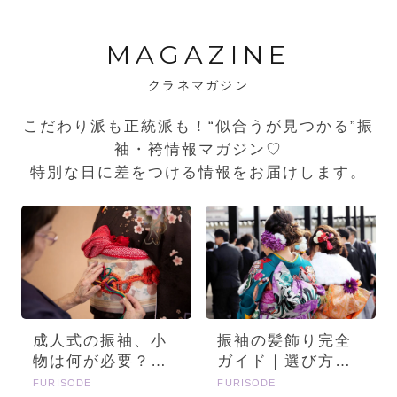
MAGAZINE
クラネマガジン
こだわり派も正統派も！“似合うが見つかる”振
袖・袴情報マガジン♡
特別な日に差をつける情報をお届けします。
成人式の振袖、小
振袖の髪飾り完全
物は何が必要？画
ガイド｜選び方・
像とセットで詳し
種類・トレンドを
FURISODE
FURISODE