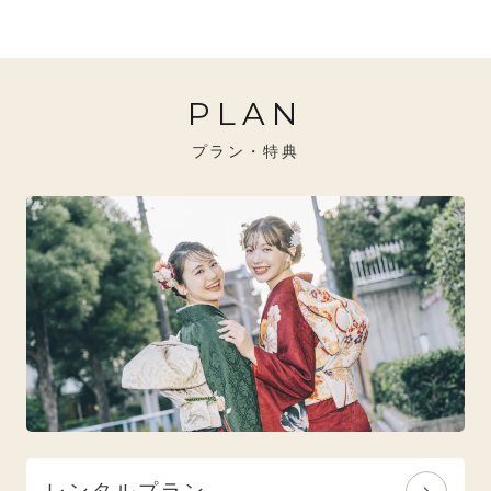
20万円～26万円未満
クール
イエベ秋におすすめ
PLAN
26万円～31万円未満
レトロ
ブルべ夏におすすめ
プラン・特典
31万円以上
ナチュラル
ブルべ冬におすすめ
特選技法
オリジナルブランド
人気モデルブランド
レンタルプラン