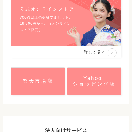
公式オンラインストア
700点以上の振袖フルセットが
19,500
円から。（オンライン
ストア限定）
詳しく見る
Yahoo!
楽天市場店
ショッピング店
法人向けサービス