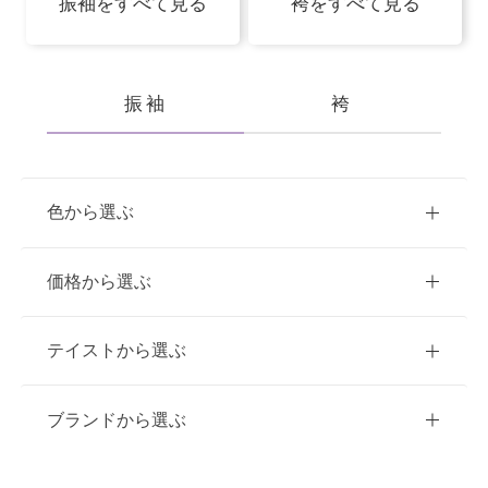
振袖をすべて見る
袴をすべて見る
振袖
袴
色から選ぶ
赤
ピンク
青
価格から選ぶ
黃・橙
白
緑
紫
ご購入
レンタル
テイストから選ぶ
茶・ベージュ
黒・グレー
10万円台以下
クラシック
ブランドから選ぶ
11万円～20万円未満
キュート
イエベ春におすすめ