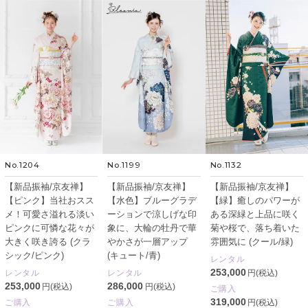
No.1204
No.1199
No.1132
【新品振袖/京友禅】
【新品振袖/京友禅】
【新品振袖/京友禅】
【ピンク】当社おスス
【水色】ブルーグラデ
【緑】癒しのパワーが
メ！可愛さ溢れる淡い
ーションで涼しげな印
ある深緑と上品に咲く
ピンクに可憐な花々が
象に、大輪の牡丹で華
菊や桜で、落ち着いた
大きく咲き誇る (クラ
やかさが一層アップ
雰囲気に (クール/緑)
シック/ピンク)
(キュート/青)
レンタル
253,000
レンタル
レンタル
円(税込)
253,000
286,000
円(税込)
円(税込)
ご購入
319,000
ご購入
ご購入
円(税込)