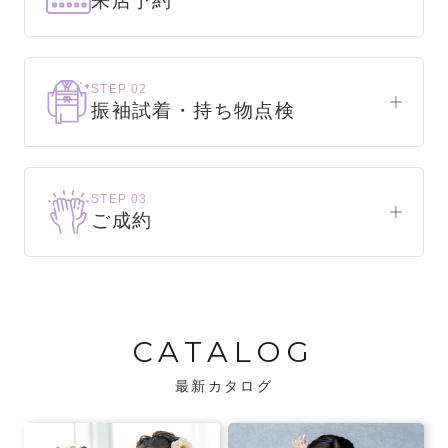
来店予約
下見だけでもOK！
まずはお気軽にご来店ください。
STEP 02
振袖試着・持ち物点検
WEBで簡単1分！
振袖をこれから選ぶ方
来店予約をする
お気に入りの振袖が見つかるまで、何着でも
STEP 03
試着できます。
ご成約
振袖をお持ちの方
振袖が決まったら、前撮りや成人式までの流
・不足している小物がないか、仕立て直しが
れをご説明いたします。前撮りの日時も予約
必要な振袖か無料で点検します。
可能です。
CATALOG
・振袖コンシェルジュが、振袖に合う小物や
バッグでお嬢様らしいコーディネートをご
最新カタログ
提案します。