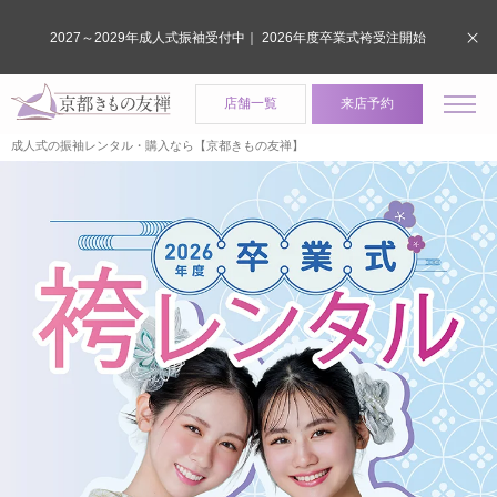
2027～2029年成人式振袖受付中｜ 2026年度卒業式袴受注開始
店舗一覧
来店予約
成人式の振袖レンタル・購入なら【京都きもの友禅】