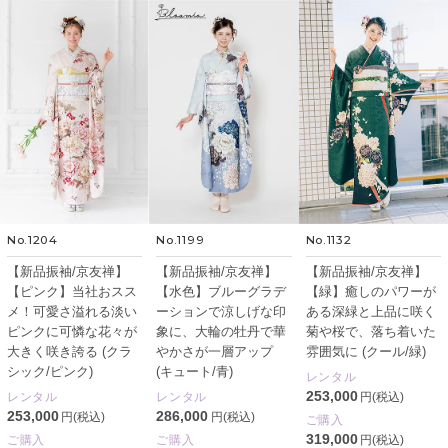
No.1204
No.1199
No.1132
【新品振袖/京友禅】
【新品振袖/京友禅】
【新品振袖/京友禅】
【ピンク】当社おスス
【水色】ブルーグラデ
【緑】癒しのパワーが
メ！可愛さ溢れる淡い
ーションで涼しげな印
ある深緑と上品に咲く
ピンクに可憐な花々が
象に、大輪の牡丹で華
菊や桜で、落ち着いた
大きく咲き誇る (クラ
やかさが一層アップ
雰囲気に (クール/緑)
シック/ピンク)
(キュート/青)
レンタル
253,000
レンタル
レンタル
円(税込)
253,000
286,000
円(税込)
円(税込)
ご購入
319,000
ご購入
ご購入
円(税込)