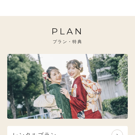
20万円～26万円未満
クール
イエベ秋におすすめ
PLAN
26万円～31万円未満
レトロ
ブルべ夏におすすめ
プラン・特典
31万円以上
ナチュラル
ブルべ冬におすすめ
特選技法
オリジナルブランド
人気モデルブランド
レンタルプラン