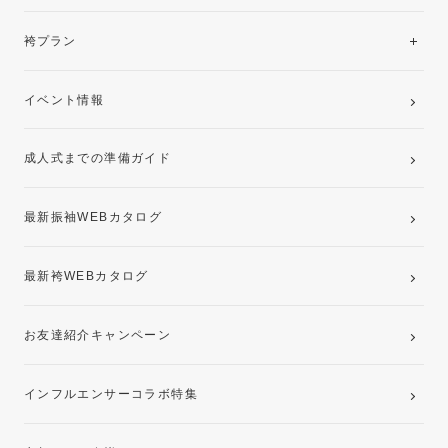
美と品格を纏う特選技法振袖
レンタルプラン
袴プラン
ご購入プラン
卒業袴レンタルプラン
イベント情報
ママ振袖・姉振袖プラン(お持ち込み振袖)
成人式までの準備ガイド
記念写真撮影(前撮り)
最新振袖WEBカタログ
最新袴WEBカタログ
お友達紹介キャンペーン
インフルエンサーコラボ特集