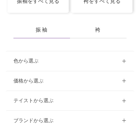
振袖をすべて見る
袴をすべて見る
振袖
袴
色から選ぶ
赤
ピンク
青
価格から選ぶ
黃・橙
白
緑
紫
ご購入
レンタル
テイストから選ぶ
茶・ベージュ
黒・グレー
10万円台以下
クラシック
ブランドから選ぶ
11万円～20万円未満
キュート
イエベ春におすすめ