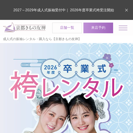
2027～2029年成人式振袖受付中｜ 2026年度卒業式袴受注開始
店舗一覧
来店予約
成人式の振袖レンタル・購入なら【京都きもの友禅】