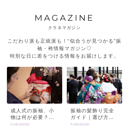
MAGAZINE
クラネマガジン
こだわり派も正統派も！“似合うが見つかる”振
袖・袴情報マガジン♡
特別な日に差をつける情報をお届けします。
成人式の振袖、小
振袖の髪飾り完全
物は何が必要？画
ガイド｜選び方・
像とセットで詳し
種類・トレンドを
FURISODE
FURISODE