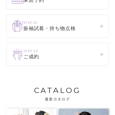
来店予約
下見だけでもOK！
まずはお気軽にご来店ください。
STEP 02
振袖試着・持ち物点検
WEBで簡単1分！
振袖をこれから選ぶ方
来店予約をする
お気に入りの振袖が見つかるまで、何着でも
STEP 03
試着できます。
ご成約
振袖をお持ちの方
振袖が決まったら、前撮りや成人式までの流
・不足している小物がないか、仕立て直しが
れをご説明いたします。前撮りの日時も予約
必要な振袖か無料で点検します。
可能です。
CATALOG
・振袖コンシェルジュが、振袖に合う小物や
バッグでお嬢様らしいコーディネートをご
最新カタログ
提案します。