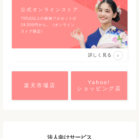
公式オンラインストア
700点以上の振袖フルセットが
19,500
円から。（オンライン
ストア限定）
詳しく見る
Yahoo!
楽天市場店
ショッピング店
法人向けサービス