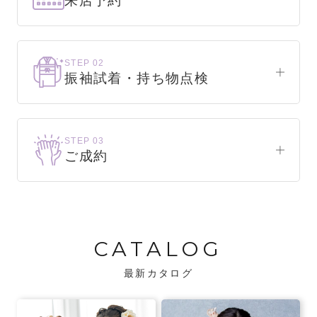
来店予約
下見だけでもOK！
まずはお気軽にご来店ください。
STEP 02
振袖試着・持ち物点検
WEBで簡単1分！
振袖をこれから選ぶ方
来店予約をする
お気に入りの振袖が見つかるまで、何着でも
STEP 03
試着できます。
ご成約
振袖をお持ちの方
振袖が決まったら、前撮りや成人式までの流
・不足している小物がないか、仕立て直しが
れをご説明いたします。前撮りの日時も予約
必要な振袖か無料で点検します。
可能です。
CATALOG
・振袖コンシェルジュが、振袖に合う小物や
バッグでお嬢様らしいコーディネートをご
最新カタログ
提案します。