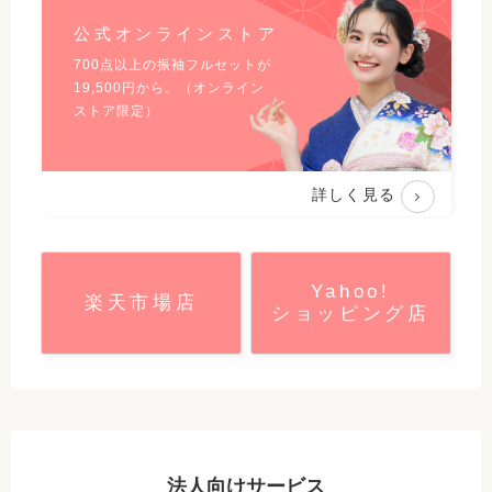
公式オンラインストア
700点以上の振袖フルセットが
19,500
円から。（オンライン
ストア限定）
詳しく見る
Yahoo!
楽天市場店
ショッピング店
法人向けサービス