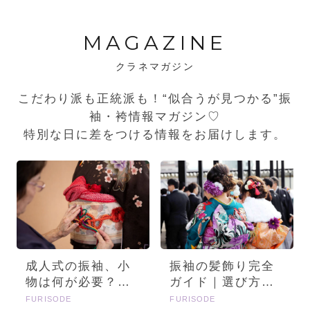
MAGAZINE
クラネマガジン
こだわり派も正統派も！“似合うが見つかる”振
袖・袴情報マガジン♡
特別な日に差をつける情報をお届けします。
成人式の振袖、小
振袖の髪飾り完全
物は何が必要？画
ガイド｜選び方・
像とセットで詳し
種類・トレンドを
FURISODE
FURISODE