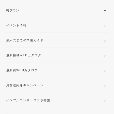
美と品格を纏う特選技法振袖
レンタルプラン
袴プラン
ご購入プラン
卒業袴レンタルプラン
イベント情報
ママ振袖・姉振袖プラン(お持ち込み振袖)
成人式までの準備ガイド
記念写真撮影(前撮り)
最新振袖WEBカタログ
最新袴WEBカタログ
お友達紹介キャンペーン
インフルエンサーコラボ特集