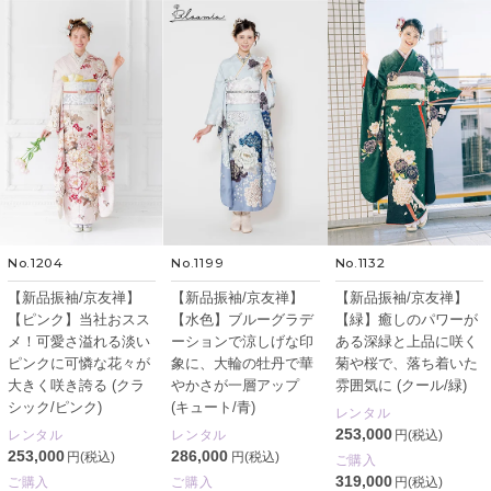
No.1204
No.1199
No.1132
【新品振袖/京友禅】
【新品振袖/京友禅】
【新品振袖/京友禅】
【ピンク】当社おスス
【水色】ブルーグラデ
【緑】癒しのパワーが
メ！可愛さ溢れる淡い
ーションで涼しげな印
ある深緑と上品に咲く
ピンクに可憐な花々が
象に、大輪の牡丹で華
菊や桜で、落ち着いた
大きく咲き誇る (クラ
やかさが一層アップ
雰囲気に (クール/緑)
シック/ピンク)
(キュート/青)
レンタル
253,000
レンタル
レンタル
円(税込)
253,000
286,000
円(税込)
円(税込)
ご購入
319,000
ご購入
ご購入
円(税込)