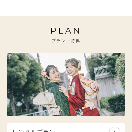
20万円～26万円未満
クール
イエベ秋におすすめ
PLAN
26万円～31万円未満
レトロ
ブルべ夏におすすめ
プラン・特典
31万円以上
ナチュラル
ブルべ冬におすすめ
特選技法
オリジナルブランド
人気モデルブランド
レンタルプラン