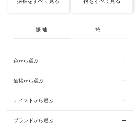
振袖をすべて見る
袴をすべて見る
振袖
袴
色から選ぶ
赤
ピンク
青
価格から選ぶ
黃・橙
白
緑
紫
ご購入
レンタル
テイストから選ぶ
茶・ベージュ
黒・グレー
10万円台以下
クラシック
ブランドから選ぶ
11万円～20万円未満
キュート
イエベ春におすすめ