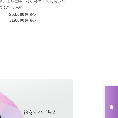
緑と上品に咲く菊や桜で、落ち着いた
 (クール/緑)
253,000
ル
円(税込)
319,000
円(税込)
来店予約
袴をすべて見る