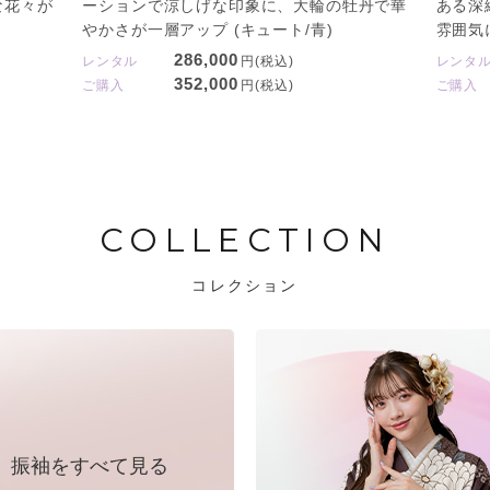
な花々が
ーションで涼しげな印象に、大輪の牡丹で華
ある深
やかさが一層アップ (キュート/青)
雰囲気に
286,000
レンタル
円(税込)
レンタ
352,000
ご購入
円(税込)
ご購入
COLLECTION
コレクション
振袖をすべて見る