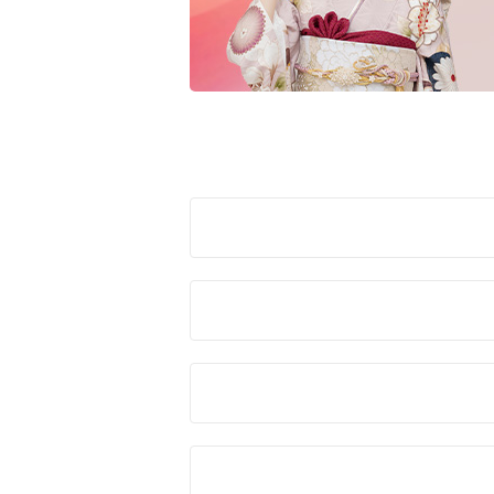
赤
ピンク
黒・グレー
ご購
10万円台以下
11万円～
クラシック
キュート