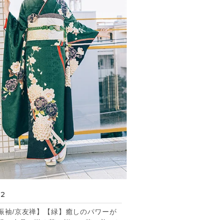
32
振袖/京友禅】【緑】癒しのパワーが