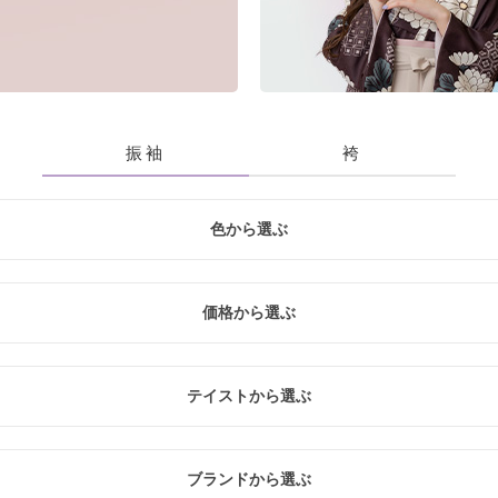
振袖
袴
色から選ぶ
青
黃・橙
白
緑
紫
価格から選ぶ
入
レ
テイストから選ぶ
20万円未満
20万円～26万円未満
26万円～31万円未満
クール
レトロ
ナチュラル
ブランドから選ぶ