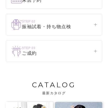
来店予約
下見だけでもOK！
まずはお気軽にご来店ください。
STEP 02
振袖試着・持ち物点検
WEBで簡単1分！
振袖をこれから選ぶ方
来店予約をする
お気に入りの振袖が見つかるまで、何着でも
STEP 03
試着できます。
ご成約
振袖をお持ちの方
振袖が決まったら、前撮りや成人式までの流
・不足している小物がないか、仕立て直しが
れをご説明いたします。前撮りの日時も予約
必要な振袖か無料で点検します。
可能です。
CATALOG
・振袖コンシェルジュが、振袖に合う小物や
バッグでお嬢様らしいコーディネートをご
最新カタログ
提案します。