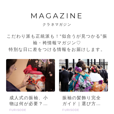
MAGAZINE
クラネマガジン
こだわり派も正統派も！“似合うが見つかる”振
袖・袴情報マガジン♡
特別な日に差をつける情報をお届けします。
成人式の振袖、小
振袖の髪飾り完全
物は何が必要？画
ガイド｜選び方・
像とセットで詳し
種類・トレンドを
FURISODE
FURISODE