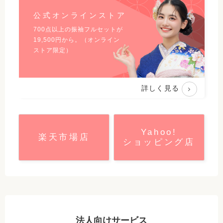
公式オンラインストア
700点以上の振袖フルセットが
19,500
円から。（オンライン
ストア限定）
詳しく見る
Yahoo!
楽天市場店
ショッピング店
法人向けサービス