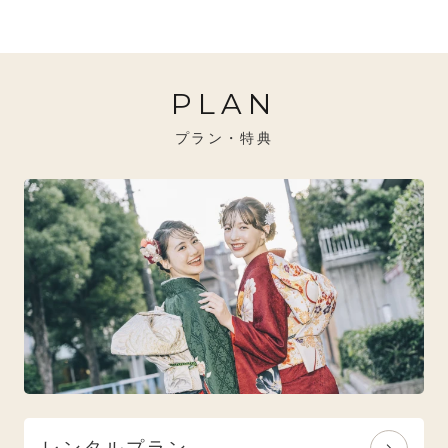
20万円～26万円未満
クール
イエベ秋におすすめ
PLAN
26万円～31万円未満
レトロ
ブルべ夏におすすめ
プラン・特典
31万円以上
ナチュラル
ブルべ冬におすすめ
特選技法
オリジナルブランド
人気モデルブランド
レンタルプラン