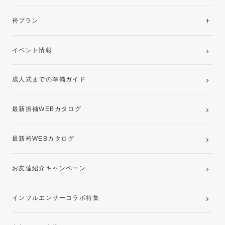
美と品格を纏う特選技法振袖
レンタルプラン
袴プラン
ご購入プラン
卒業袴レンタルプラン
イベント情報
ママ振袖・姉振袖プラン(お持ち込み振袖)
成人式までの準備ガイド
記念写真撮影(前撮り)
最新振袖WEBカタログ
最新袴WEBカタログ
お友達紹介キャンペーン
インフルエンサーコラボ特集