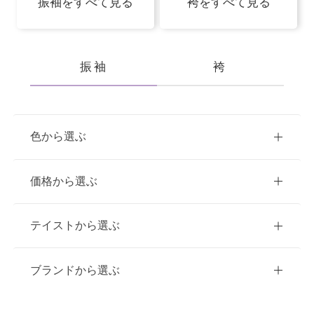
振袖をすべて見る
袴をすべて見る
振袖
袴
色から選ぶ
赤
ピンク
青
価格から選ぶ
黃・橙
白
緑
紫
ご購入
レンタル
テイストから選ぶ
茶・ベージュ
黒・グレー
10万円台以下
クラシック
ブランドから選ぶ
11万円～20万円未満
キュート
イエベ春におすすめ