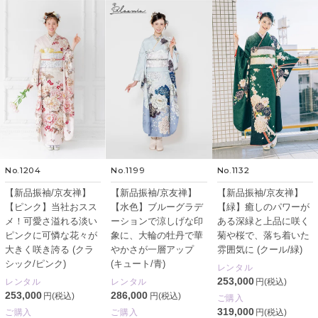
No.1204
No.1199
No.1132
【新品振袖/京友禅】
【新品振袖/京友禅】
【新品振袖/京友禅】
【ピンク】当社おスス
【水色】ブルーグラデ
【緑】癒しのパワーが
メ！可愛さ溢れる淡い
ーションで涼しげな印
ある深緑と上品に咲く
ピンクに可憐な花々が
象に、大輪の牡丹で華
菊や桜で、落ち着いた
大きく咲き誇る (クラ
やかさが一層アップ
雰囲気に (クール/緑)
シック/ピンク)
(キュート/青)
レンタル
253,000
レンタル
レンタル
円(税込)
253,000
286,000
円(税込)
円(税込)
ご購入
319,000
ご購入
ご購入
円(税込)