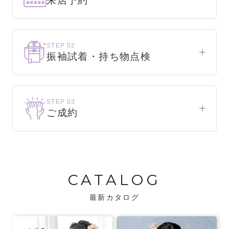
来店予約
下見だけでもOK！
まずはお気軽にご来店ください。
STEP 02
振袖試着・持ち物点検
WEBで簡単1分！
振袖をこれから選ぶ方
来店予約をする
お気に入りの振袖が見つかるまで、何着でも
STEP 03
試着できます。
ご成約
振袖をお持ちの方
振袖が決まったら、前撮りや成人式までの流
・不足している小物がないか、仕立て直しが
れをご説明いたします。前撮りの日時も予約
必要な振袖か無料で点検します。
可能です。
CATALOG
・振袖コンシェルジュが、振袖に合う小物や
バッグでお嬢様らしいコーディネートをご
最新カタログ
提案します。