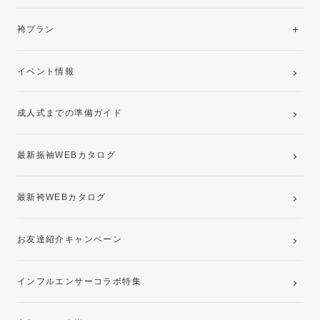
美と品格を纏う特選技法振袖
レンタルプラン
袴プラン
ご購入プラン
卒業袴レンタルプラン
イベント情報
ママ振袖・姉振袖プラン(お持ち込み振袖)
成人式までの準備ガイド
記念写真撮影(前撮り)
最新振袖WEBカタログ
最新袴WEBカタログ
お友達紹介キャンペーン
インフルエンサーコラボ特集