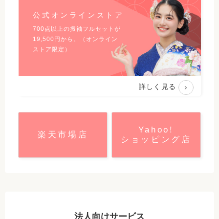
公式オンラインストア
700点以上の振袖フルセットが
19,500
円から。（オンライン
ストア限定）
詳しく見る
Yahoo!
楽天市場店
ショッピング店
法人向けサービス