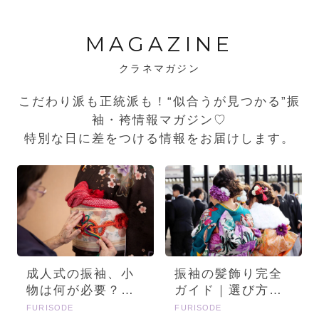
MAGAZINE
クラネマガジン
こだわり派も正統派も！“似合うが見つかる”振
袖・袴情報マガジン♡
特別な日に差をつける情報をお届けします。
成人式の振袖、小
振袖の髪飾り完全
物は何が必要？画
ガイド｜選び方・
像とセットで詳し
種類・トレンドを
FURISODE
FURISODE