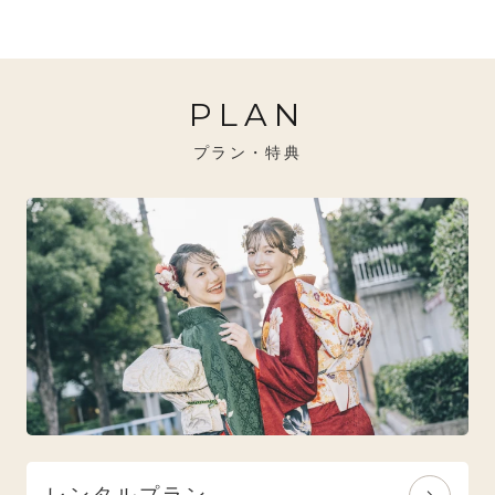
20万円～26万円未満
クール
イエベ秋におすすめ
PLAN
26万円～31万円未満
レトロ
ブルべ夏におすすめ
プラン・特典
31万円以上
ナチュラル
ブルべ冬におすすめ
特選技法
オリジナルブランド
人気モデルブランド
レンタルプラン