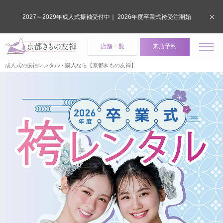
2027～2029年成人式振袖受付中｜ 2026年度卒業式袴受注開始
店舗一覧
来店予約
成人式の振袖レンタル・購入なら【京都きもの友禅】