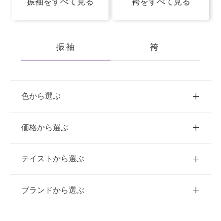
振袖をすべて見る
袴をすべて見る
振袖
袴
色から選ぶ
赤
ピンク
青
価格から選ぶ
黃・橙
緑
白
紫
ご購入
レンタル
テイストから選ぶ
茶・ベージュ
黒・グレー
10万円台以下
クラシック
ブランドから選ぶ
11万円～20万円未満
キュート
イエベ春におすすめ