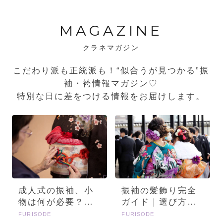
MAGAZINE
クラネマガジン
こだわり派も正統派も！“似合うが見つかる”振
袖・袴情報マガジン♡
特別な日に差をつける情報をお届けします。
成人式の振袖、小
振袖の髪飾り完全
物は何が必要？画
ガイド｜選び方・
像とセットで詳し
種類・トレンドを
FURISODE
FURISODE