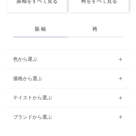
振袖をすべて見る
袴をすべて見る
振袖
袴
色から選ぶ
赤
ピンク
青
価格から選ぶ
黃・橙
白
緑
紫
ご購入
レンタル
テイストから選ぶ
茶・ベージュ
黒・グレー
10万円台以下
クラシック
ブランドから選ぶ
11万円～20万円未満
キュート
イエベ春におすすめ