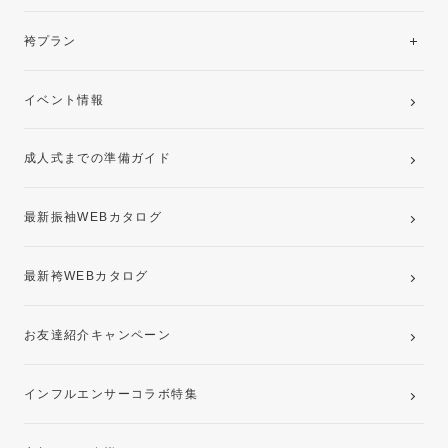
美と品格を纏う特選技法振袖
レンタルプラン
袴プラン
ご購入プラン
卒業袴レンタルプラン
イベント情報
ママ振袖・姉振袖プラン(お持ち込み振袖)
成人式までの準備ガイド
記念写真撮影(前撮り)
最新振袖WEBカタログ
最新袴WEBカタログ
お友達紹介キャンペーン
インフルエンサーコラボ特集