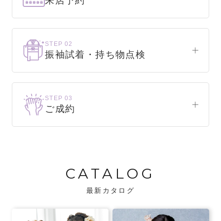
来店予約
下見だけでもOK！
まずはお気軽にご来店ください。
STEP 02
振袖試着・持ち物点検
WEBで簡単1分！
振袖をこれから選ぶ方
来店予約をする
お気に入りの振袖が見つかるまで、何着でも
STEP 03
試着できます。
ご成約
振袖をお持ちの方
振袖が決まったら、前撮りや成人式までの流
・不足している小物がないか、仕立て直しが
れをご説明いたします。前撮りの日時も予約
必要な振袖か無料で点検します。
可能です。
CATALOG
・振袖コンシェルジュが、振袖に合う小物や
バッグでお嬢様らしいコーディネートをご
最新カタログ
提案します。