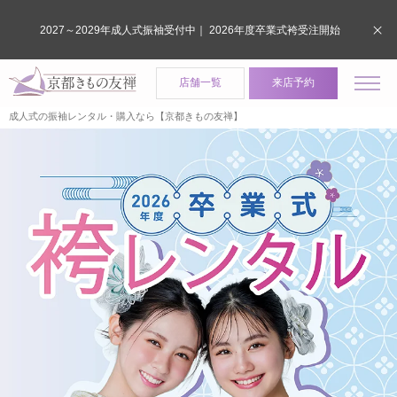
2027～2029年成人式振袖受付中｜ 2026年度卒業式袴受注開始
店舗一覧
来店予約
成人式の振袖レンタル・購入なら【京都きもの友禅】