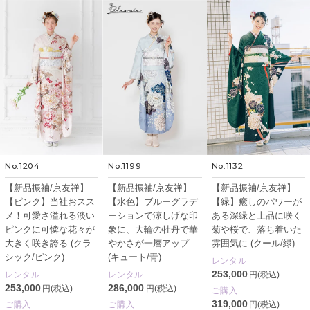
No.1204
No.1199
No.1132
【新品振袖/京友禅】
【新品振袖/京友禅】
【新品振袖/京友禅】
【ピンク】当社おスス
【水色】ブルーグラデ
【緑】癒しのパワーが
メ！可愛さ溢れる淡い
ーションで涼しげな印
ある深緑と上品に咲く
ピンクに可憐な花々が
象に、大輪の牡丹で華
菊や桜で、落ち着いた
大きく咲き誇る (クラ
やかさが一層アップ
雰囲気に (クール/緑)
シック/ピンク)
(キュート/青)
レンタル
253,000
レンタル
レンタル
円(税込)
253,000
286,000
円(税込)
円(税込)
ご購入
319,000
ご購入
ご購入
円(税込)