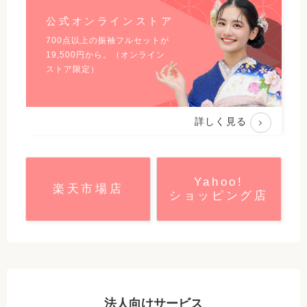
公式オンラインストア
700点以上の振袖フルセットが
19,500
円から。（オンライン
ストア限定）
詳しく見る
Yahoo!
楽天市場店
ショッピング店
法人向けサービス