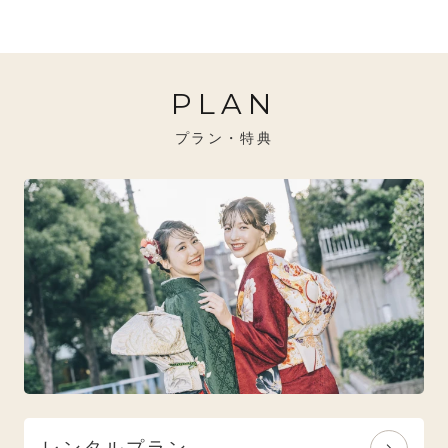
20万円～26万円未満
クール
イエベ秋におすすめ
PLAN
26万円～31万円未満
レトロ
ブルべ夏におすすめ
プラン・特典
31万円以上
ナチュラル
ブルべ冬におすすめ
特選技法
オリジナルブランド
人気モデルブランド
レンタルプラン