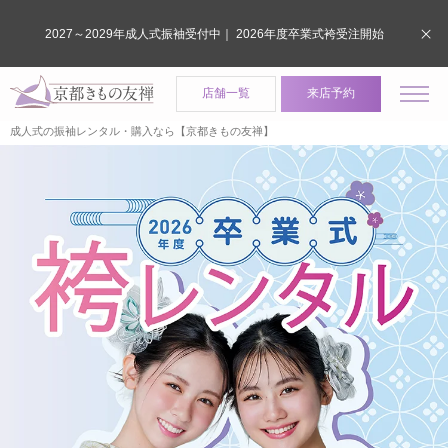
2027～2029年成人式振袖受付中｜ 2026年度卒業式袴受注開始
店舗一覧
来店予約
成人式の振袖レンタル・購入なら【京都きもの友禅】