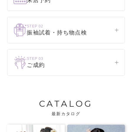
来店予約
下見だけでもOK！
まずはお気軽にご来店ください。
STEP 02
振袖試着・持ち物点検
WEBで簡単1分！
振袖をこれから選ぶ方
来店予約をする
お気に入りの振袖が見つかるまで、何着でも
STEP 03
試着できます。
ご成約
振袖をお持ちの方
振袖が決まったら、前撮りや成人式までの流
・不足している小物がないか、仕立て直しが
れをご説明いたします。前撮りの日時も予約
必要な振袖か無料で点検します。
可能です。
CATALOG
・振袖コンシェルジュが、振袖に合う小物や
バッグでお嬢様らしいコーディネートをご
最新カタログ
提案します。