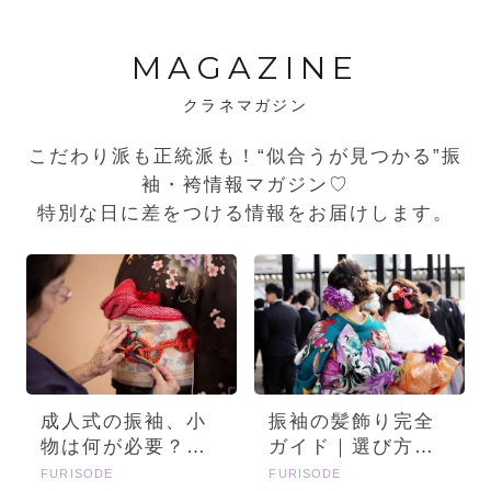
MAGAZINE
クラネマガジン
こだわり派も正統派も！“似合うが見つかる”振
袖・袴情報マガジン♡
特別な日に差をつける情報をお届けします。
成人式の振袖、小
振袖の髪飾り完全
物は何が必要？画
ガイド｜選び方・
像とセットで詳し
種類・トレンドを
FURISODE
FURISODE