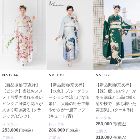
No.1204
No.1199
No.1132
【新品振袖/京友禅】
【新品振袖/京友禅】
【新品振袖/京友禅】
【ピンク】当社おスス
【水色】ブルーグラデ
【緑】癒しのパワーが
メ！可愛さ溢れる淡い
ーションで涼しげな印
ある深緑と上品に咲く
ピンクに可憐な花々が
象に、大輪の牡丹で華
菊や桜で、落ち着いた
大きく咲き誇る (クラ
やかさが一層アップ
雰囲気に (クール/緑)
シック/ピンク)
(キュート/青)
レンタル
253,000
レンタル
レンタル
円(税込)
253,000
286,000
円(税込)
円(税込)
ご購入
319,000
ご購入
ご購入
円(税込)