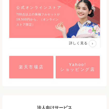
公式オンラインストア
700点以上の振袖フルセットが
19,500
円から。（オンライン
ストア限定）
詳しく見る
Yahoo!
楽天市場店
ショッピング店
法人向けサービス