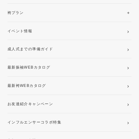
美と品格を纏う特選技法振袖
レンタルプラン
袴プラン
ご購入プラン
卒業袴レンタルプラン
イベント情報
ママ振袖・姉振袖プラン(お持ち込み振袖)
成人式までの準備ガイド
記念写真撮影(前撮り)
最新振袖WEBカタログ
最新袴WEBカタログ
お友達紹介キャンペーン
インフルエンサーコラボ特集