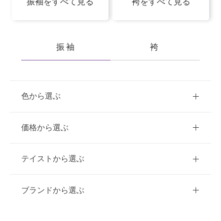
振袖をすべて見る
袴をすべて見る
振袖
袴
色から選ぶ
赤
ピンク
青
価格から選ぶ
黃・橙
緑
白
紫
ご購入
レンタル
テイストから選ぶ
茶・ベージュ
黒・グレー
10万円台以下
クラシック
ブランドから選ぶ
11万円～20万円未満
キュート
イエベ春におすすめ