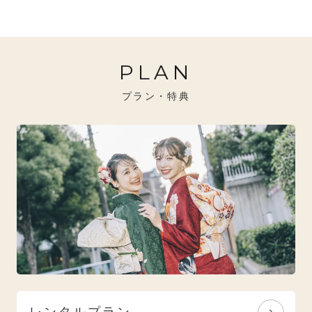
20万円～26万円未満
クール
イエベ秋におすすめ
PLAN
26万円～31万円未満
レトロ
ブルべ夏におすすめ
プラン・特典
31万円以上
ナチュラル
ブルべ冬におすすめ
特選技法
オリジナルブランド
人気モデルブランド
レンタルプラン