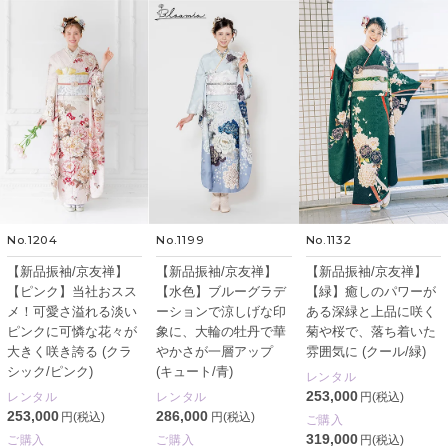
No.1204
No.1199
No.1132
【新品振袖/京友禅】
【新品振袖/京友禅】
【新品振袖/京友禅】
【ピンク】当社おスス
【水色】ブルーグラデ
【緑】癒しのパワーが
メ！可愛さ溢れる淡い
ーションで涼しげな印
ある深緑と上品に咲く
ピンクに可憐な花々が
象に、大輪の牡丹で華
菊や桜で、落ち着いた
大きく咲き誇る (クラ
やかさが一層アップ
雰囲気に (クール/緑)
シック/ピンク)
(キュート/青)
レンタル
253,000
レンタル
レンタル
円(税込)
253,000
286,000
円(税込)
円(税込)
ご購入
319,000
ご購入
ご購入
円(税込)