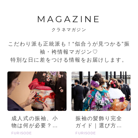
MAGAZINE
クラネマガジン
こだわり派も正統派も！“似合うが見つかる”振
袖・袴情報マガジン♡
特別な日に差をつける情報をお届けします。
成人式の振袖、小
振袖の髪飾り完全
物は何が必要？画
ガイド｜選び方・
像とセットで詳し
種類・トレンドを
FURISODE
FURISODE