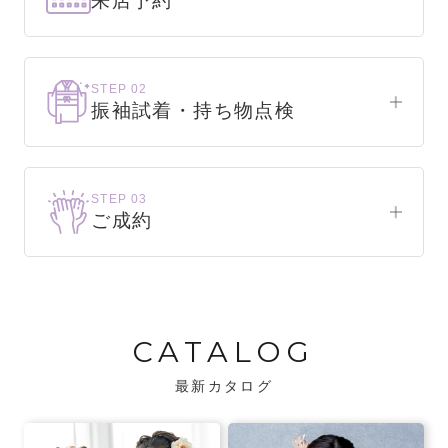
来店予約
下見だけでもOK！
まずはお気軽にご来店ください。
STEP 02
振袖試着・持ち物点検
WEBで簡単1分！
振袖をこれから選ぶ方
来店予約をする
お気に入りの振袖が見つかるまで、何着でも
STEP 03
試着できます。
ご成約
振袖をお持ちの方
振袖が決まったら、前撮りや成人式までの流
・不足している小物がないか、仕立て直しが
れをご説明いたします。前撮りの日時も予約
必要な振袖か無料で点検します。
可能です。
CATALOG
・振袖コンシェルジュが、振袖に合う小物や
バッグでお嬢様らしいコーディネートをご
最新カタログ
提案します。