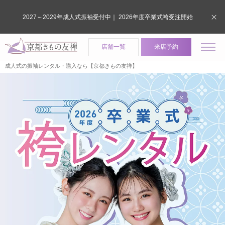
2027～2029年成人式振袖受付中｜ 2026年度卒業式袴受注開始
店舗一覧
来店予約
成人式の振袖レンタル・購入なら【京都きもの友禅】