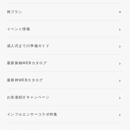
美と品格を纏う特選技法振袖
レンタルプラン
袴プラン
ご購入プラン
卒業袴レンタルプラン
イベント情報
ママ振袖・姉振袖プラン(お持ち込み振袖)
成人式までの準備ガイド
記念写真撮影(前撮り)
最新振袖WEBカタログ
最新袴WEBカタログ
お友達紹介キャンペーン
インフルエンサーコラボ特集