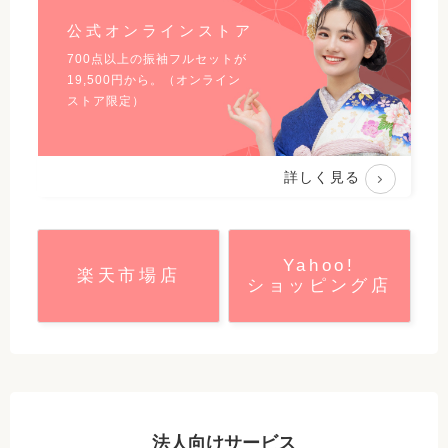
公式オンラインストア
700点以上の振袖フルセットが
19,500
円から。（オンライン
ストア限定）
詳しく見る
Yahoo!
楽天市場店
ショッピング店
法人向けサービス