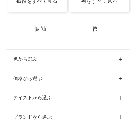
振袖をすべて見る
袴をすべて見る
振袖
袴
色から選ぶ
赤
ピンク
青
価格から選ぶ
黃・橙
白
緑
紫
ご購入
レンタル
テイストから選ぶ
茶・ベージュ
黒・グレー
10万円台以下
クラシック
ブランドから選ぶ
11万円～20万円未満
キュート
イエベ春におすすめ