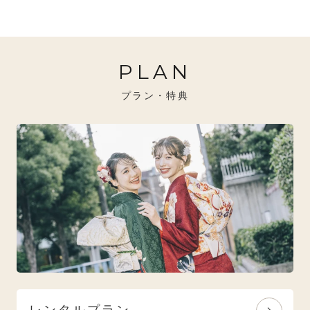
20万円～26万円未満
クール
イエベ秋におすすめ
PLAN
26万円～31万円未満
レトロ
ブルべ夏におすすめ
プラン・特典
31万円以上
ナチュラル
ブルべ冬におすすめ
特選技法
オリジナルブランド
人気モデルブランド
レンタルプラン