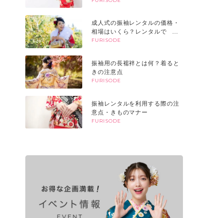
すときのポイント
FURISODE
成人式の振袖レンタルの価格・
相場はいくら？レンタルでも高
い？購入との違いやメリット
FURISODE
は？
振袖用の長襦袢とは何？着ると
きの注意点
FURISODE
振袖レンタルを利用する際の注
意点・きものマナー
FURISODE