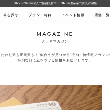
2027～2029年成人式振袖受付中｜ 2026年度卒業式袴受注開始
袴を探す
プラン・特典
イベント情報
店舗一覧
MAGAZINE
クラネマガジン
こだわり派も正統派も！“似合うが見つかる”振袖・袴情報マガジン
特別な日に差をつける情報をお届けします。