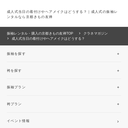
成人式当日の着付けやヘアメイクはどうする？｜成人式の振袖レ
ンタルなら京都きもの友禅
振袖レンタル・購入の京都きもの友禅TOP
クラネマガジン
成人式当日の着付けやヘアメイクはどうする？
振袖を探す
袴を探す
振袖レンタルコレクション
振袖プラン
美と品格を纏う特選技法振袖
レンタルプラン
袴プラン
ご購入プラン
卒業袴レンタルプラン
イベント情報