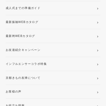
ママ振袖・姉振袖プラン(お持ち込み振袖)
成人式までの準備ガイド
記念写真撮影(前撮り)
最新振袖WEBカタログ
最新袴WEBカタログ
お友達紹介キャンペーン
インフルエンサーコラボ特集
京都きもの友禅について
お客様の声
お役立ち情報