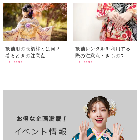
ポイント
の違いやメリットは？
振袖用の長襦袢とは何？
振袖レンタルを利用する
着るときの注意点
際の注意点・きものマナ
FURISODE
FURISODE
ー