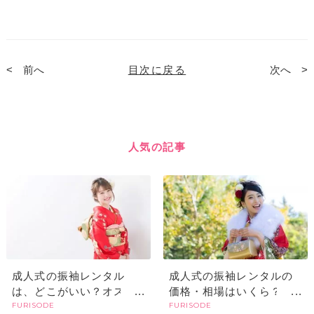
前へ
目次に戻る
次へ
人気の記事
成人式の振袖レンタル
成人式の振袖レンタルの
は、どこがいい？オスス
価格・相場はいくら？レ
FURISODE
FURISODE
メの選び方や探すときの
ンタルでも高い？購入と