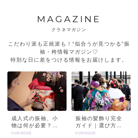
MAGAZINE
クラネマガジン
こだわり派も正統派も！“似合うが見つかる”振
袖・袴情報マガジン♡
特別な日に差をつける情報をお届けします。
成人式の振袖、小
振袖の髪飾り完全
物は何が必要？画
ガイド｜選び方・
像とセットで詳し
種類・トレンドを
FURISODE
FURISODE