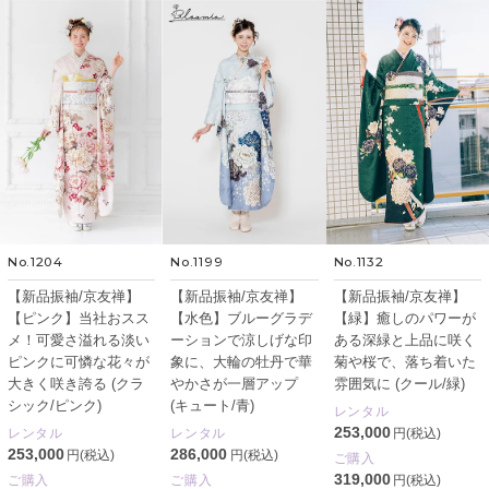
No.1204
No.1199
No.1132
【新品振袖/京友禅】
【新品振袖/京友禅】
【新品振袖/京友禅】
【ピンク】当社おスス
【水色】ブルーグラデ
【緑】癒しのパワーが
メ！可愛さ溢れる淡い
ーションで涼しげな印
ある深緑と上品に咲く
ピンクに可憐な花々が
象に、大輪の牡丹で華
菊や桜で、落ち着いた
大きく咲き誇る (クラ
やかさが一層アップ
雰囲気に (クール/緑)
シック/ピンク)
(キュート/青)
レンタル
253,000
レンタル
レンタル
円(税込)
253,000
286,000
円(税込)
円(税込)
ご購入
319,000
ご購入
ご購入
円(税込)