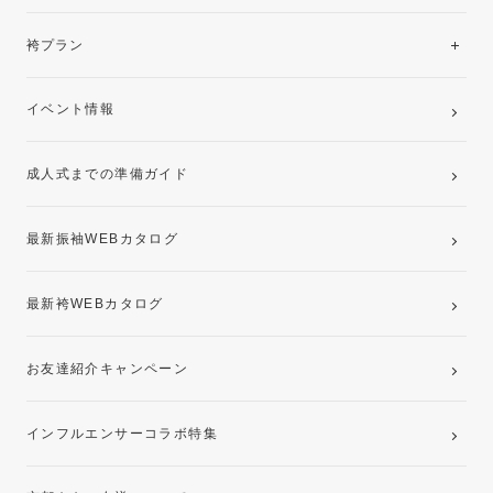
美と品格を纏う特選技法振袖
レンタルプラン
袴プラン
ご購入プラン
卒業袴レンタルプラン
イベント情報
ママ振袖・姉振袖プラン(お持ち込み振袖)
成人式までの準備ガイド
記念写真撮影(前撮り)
最新振袖WEBカタログ
最新袴WEBカタログ
お友達紹介キャンペーン
インフルエンサーコラボ特集