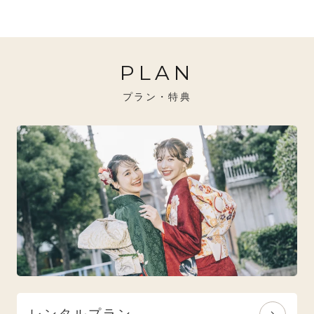
20万円～26万円未満
クール
イエベ秋におすすめ
PLAN
26万円～31万円未満
レトロ
ブルべ夏におすすめ
プラン・特典
31万円以上
ナチュラル
ブルべ冬におすすめ
特選技法
オリジナルブランド
人気モデルブランド
レンタルプラン