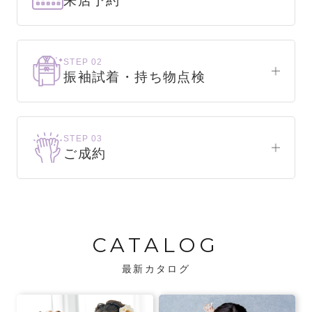
来店予約
下見だけでもOK！
まずはお気軽にご来店ください。
STEP 02
振袖試着・持ち物点検
WEBで簡単1分！
振袖をこれから選ぶ方
来店予約をする
お気に入りの振袖が見つかるまで、何着でも
STEP 03
試着できます。
ご成約
振袖をお持ちの方
振袖が決まったら、前撮りや成人式までの流
・不足している小物がないか、仕立て直しが
れをご説明いたします。前撮りの日時も予約
必要な振袖か無料で点検します。
可能です。
CATALOG
・振袖コンシェルジュが、振袖に合う小物や
バッグでお嬢様らしいコーディネートをご
最新カタログ
提案します。