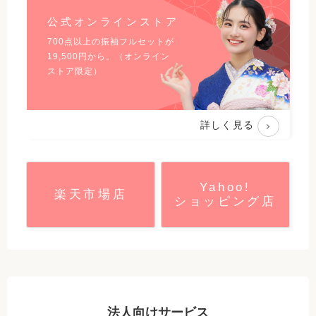
公式オンラインストア
700点以上の振袖フルセットが
19,500
円から。（オンライン
ストア限定）
詳しく見る
Yahoo!
楽天市場店
ショッピング店
法人向けサービス