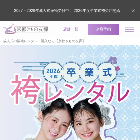
2027～2029年成人式振袖受付中｜ 2026年度卒業式袴受注開始
店舗一覧
来店予約
成人式の振袖レンタル・購入なら【京都きもの友禅】