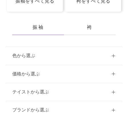
振袖をすべて見る
袴をすべて見る
振袖
袴
色から選ぶ
赤
ピンク
青
価格から選ぶ
黃・橙
白
緑
紫
ご購入
レンタル
テイストから選ぶ
茶・ベージュ
黒・グレー
10万円台以下
クラシック
ブランドから選ぶ
11万円～20万円未満
キュート
イエベ春におすすめ