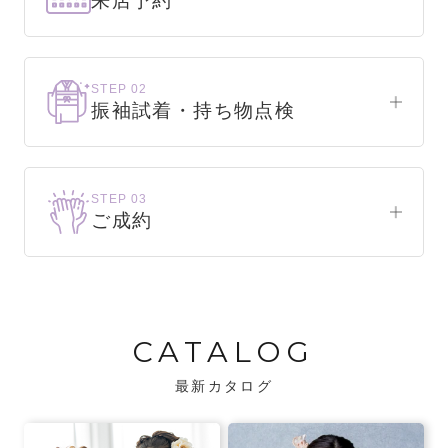
来店予約
下見だけでもOK！
まずはお気軽にご来店ください。
STEP 02
振袖試着・持ち物点検
WEBで簡単1分！
振袖をこれから選ぶ方
来店予約をする
お気に入りの振袖が見つかるまで、何着でも
STEP 03
試着できます。
ご成約
振袖をお持ちの方
振袖が決まったら、前撮りや成人式までの流
・不足している小物がないか、仕立て直しが
れをご説明いたします。前撮りの日時も予約
必要な振袖か無料で点検します。
可能です。
CATALOG
・振袖コンシェルジュが、振袖に合う小物や
バッグでお嬢様らしいコーディネートをご
最新カタログ
提案します。