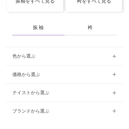
振袖をすべて見る
袴をすべて見る
振袖
袴
色から選ぶ
赤
ピンク
青
価格から選ぶ
黃・橙
白
緑
紫
ご購入
レンタル
テイストから選ぶ
茶・ベージュ
黒・グレー
10万円台以下
クラシック
ブランドから選ぶ
11万円～20万円未満
キュート
イエベ春におすすめ