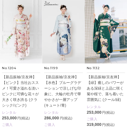
No.1204
No.1199
No.1132
【新品振袖/京友禅】
【新品振袖/京友禅】
【新品振袖/京友禅】
【ピンク】当社おスス
【水色】ブルーグラデ
【緑】癒しのパワーが
メ！可愛さ溢れる淡い
ーションで涼しげな印
ある深緑と上品に咲く
ピンクに可憐な花々が
象に、大輪の牡丹で華
菊や桜で、落ち着いた
大きく咲き誇る (クラ
やかさが一層アップ
雰囲気に (クール/緑)
シック/ピンク)
(キュート/青)
レンタル
253,000
レンタル
レンタル
円(税込)
253,000
286,000
円(税込)
円(税込)
ご購入
319,000
ご購入
ご購入
円(税込)