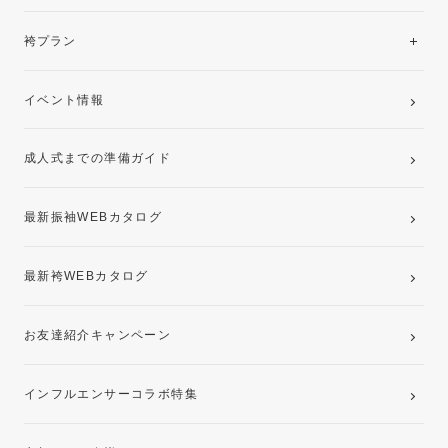
美と品格を纏う特選技法振袖
レンタルプラン
袴プラン
ご購入プラン
卒業袴レンタルプラン
イベント情報
ママ振袖・姉振袖プラン(お持ち込み振袖)
成人式までの準備ガイド
記念写真撮影(前撮り)
最新振袖WEBカタログ
最新袴WEBカタログ
お友達紹介キャンペーン
インフルエンサーコラボ特集