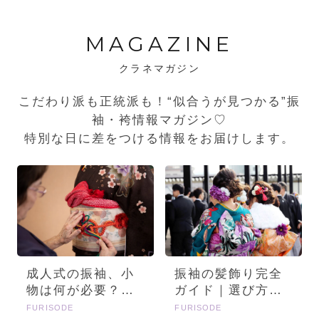
MAGAZINE
クラネマガジン
こだわり派も正統派も！“似合うが見つかる”振
袖・袴情報マガジン♡
特別な日に差をつける情報をお届けします。
成人式の振袖、小
振袖の髪飾り完全
物は何が必要？画
ガイド｜選び方・
像とセットで詳し
種類・トレンドを
FURISODE
FURISODE