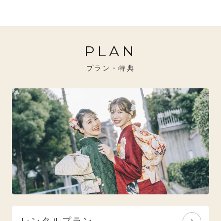
20万円～26万円未満
クール
イエベ秋におすすめ
PLAN
26万円～31万円未満
レトロ
ブルべ夏におすすめ
プラン・特典
31万円以上
ナチュラル
ブルべ冬におすすめ
特選技法
オリジナルブランド
人気モデルブランド
レンタルプラン