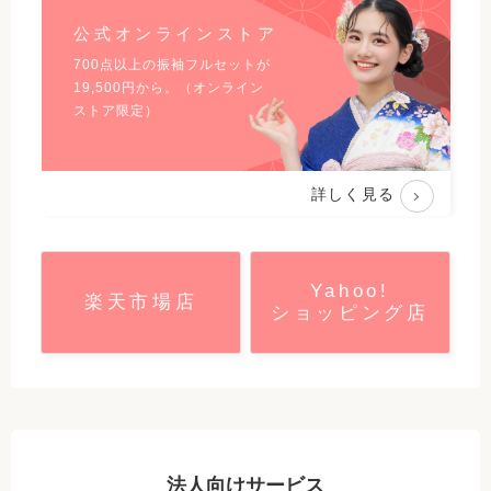
公式オンラインストア
700点以上の振袖フルセットが
19,500
円から。（オンライン
ストア限定）
詳しく見る
Yahoo!
楽天市場店
ショッピング店
法人向けサービス